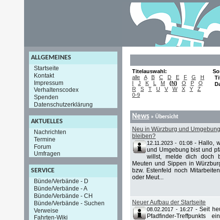
ALLGEMEINES
Startseite
Titelauswahl:
So
Kontakt
alle
A
B
C
D
E
F
G
H
Ti
Impressum
I
J
K
L
M
(
N
)
O
P
Q
D
R
S
T
U
V
W
X
Y
Z
Verhaltenscodex
0-9
Spenden
Datenschutzerklärung
News
» Übersicht
AKTUELLES
Neu in Würzburg und Umgebung u
Nachrichten
bleiben?
Termine
-
Hallo, 
12.11.2023 - 01:08
Forum
und Umgebung bist und pfa
Umfragen
willst, melde dich doch 
Meuten und Sippen in Würzbur
bzw. Estenfeld noch Mitarbeiten
SERVICE
oder Meut...
Bünde/Verbände - D
Bünde/Verbände - A
Bünde/Verbände - CH
Neuer Aufbau der Startseite
Bünde/Verbände - Suchen
-
Seit he
08.02.2017 - 16:27
Verweise
Pfadfinder-Treffpunkts 
Fahrten-Wiki