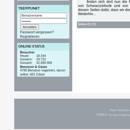
finden sich dort nun die
von Schwarzzeltvolk und von 
TREFFPUNKT
diesen Seiten dafür, dass wir di
Weiterhin...
Seiten
(1):
(1)
Passwort vergessen?
Registrieren
ONLINE-STATUS
Besucher
Heute:
18.344
Gestern:
29.732
Gesamt:
42.689.989
Benutzer & Gäste
4795 Benutzer registriert, davon
online: 661 Gäste
Diese Website
PHPKIT ist eine einget