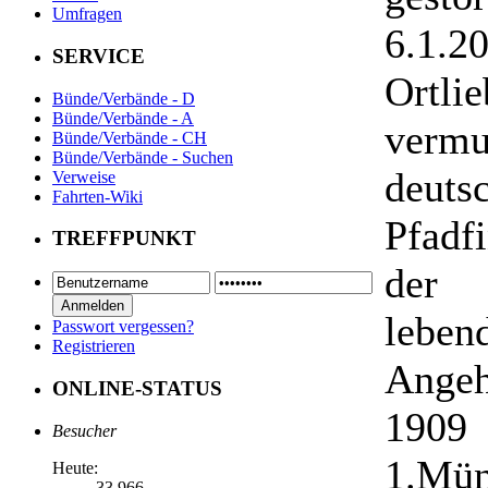
Umfragen
6.1.
SERVICE
Ortl
Bünde/Verbände - D
Bünde/Verbände - A
vermu
Bünde/Verbände - CH
Bünde/Verbände - Suchen
deuts
Verweise
Fahrten-Wiki
Pfadf
TREFFPUNKT
der 
leben
Passwort vergessen?
Registrieren
Ange
ONLINE-STATUS
1909 
Besucher
1.Mün
Heute:
33.966