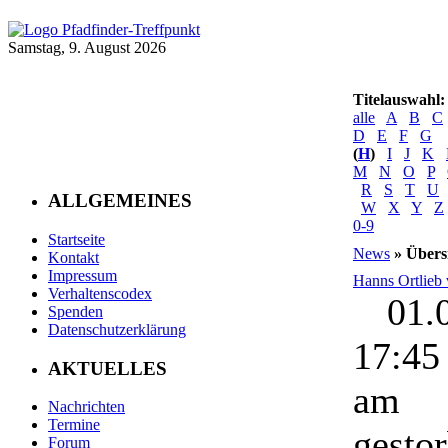
Samstag, 9. August 2026
Titelauswahl:
alle
A
B
C
D
E
F
G
(
H
)
I
J
K
M
N
O
P
R
S
T
U
ALLGEMEINES
W
X
Y
Z
0-9
Startseite
News
» Übers
Kontakt
Impressum
Hanns Ortlieb 
Verhaltenscodex
01
Spenden
Datenschutzerklärung
17:45
AKTUELLES
am 
Nachrichten
Termine
ges
Forum