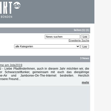
Seiten
(1):
(1)
Erweiterte Suche
3 News
ahme am Jota2019
-
Liebe PfadfinderInnen, auch in diesem Jahr möchten wir, die
2
er Schwarzzeltfunker, gemeinsam mit euch das diesjährige
he-Air und Jamboree-On-The-Internet bestreiten. Herzlich
unsere Freund...
mehr