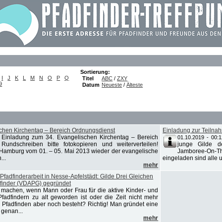
Sortierung:
I
J
K
L
M
N
O
P
Q
Titel
ABC
/
ZXY
9
Datum
Neueste
/
Älteste
chen Kirchentag – Bereich Ordnungsdienst
Einladung zur Teiln
 ! Einladung zum 34. Evangelischen Kirchentag – Bereich
01.10.2019 - 00:1
Rundschreiben bitte fotokopieren und weiterverteilen!
junge Gilde d
n Hamburg vom 01. – 05. Mai 2013 wieder der evangelische
Jamboree-On-T
...
eingeladen sind alle 
mehr
fadfinderarbeit in Nesse-Apfelstädt: Gilde Drei Gleichen
dfinder (VDAPG) gegründet
machen, wenn Mann oder Frau für die aktive Kinder- und
fadfindern zu alt geworden ist oder die Zeit nicht mehr
m Pfadfinden aber noch besteht? Richtig! Man gründet eine
genan...
mehr