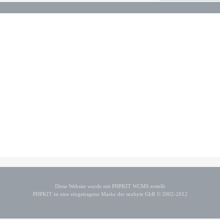
Diese Website wurde mit PHPKIT WCMS erstellt
PHPKIT ist eine eingetragene Marke der mxbyte GbR © 2002-2012