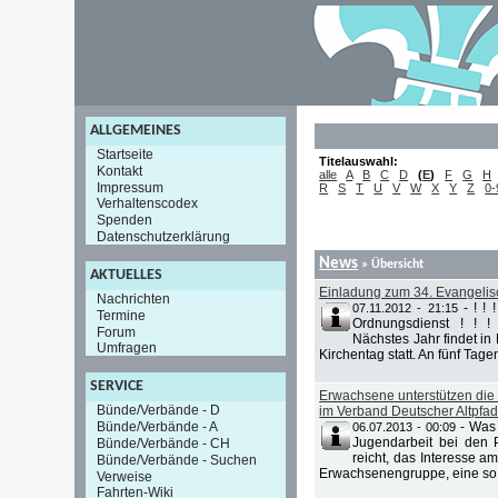
ALLGEMEINES
Startseite
Titelauswahl:
Kontakt
alle
A
B
C
D
(
E
)
F
G
H
Impressum
R
S
T
U
V
W
X
Y
Z
0-
Verhaltenscodex
Spenden
Datenschutzerklärung
News
» Übersicht
AKTUELLES
Einladung zum 34. Evangelis
Nachrichten
-
! !
07.11.2012 - 21:15
Termine
Ordnungsdienst ! ! ! 
Forum
Nächstes Jahr findet i
Umfragen
Kirchentag statt. An fünf Tagen
SERVICE
Erwachsene unterstützen die P
Bünde/Verbände - D
im Verband Deutscher Altpfa
Bünde/Verbände - A
-
Was 
06.07.2013 - 00:09
Jugendarbeit bei den P
Bünde/Verbände - CH
reicht, das Interesse a
Bünde/Verbände - Suchen
Erwachsenengruppe, eine so 
Verweise
Fahrten-Wiki