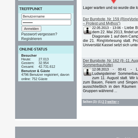
Lager warten und so wurde die Id
TREFFPUNKT
Der Burgbote, Nr. 159 (RingVo
– Protest und Mythos“)
-
Liebe B
22.05.2013 - 13:06
dem 22. Mai 2013, findet u
Passwort vergessen?
Diagonale 1 auf dem Campu
Registrieren
die 21. RingVorlesung statt. Pr
Universität Kassel setzt sich unter
ONLINE-STATUS
Besucher
Heute:
27.013
Der Burgbote, Nr. 162 (9.-11. Au
Gestern:
32.954
Sommerbauhütte)
Gesamt:
42.731.612
-
L
12.08.2013 - 00:41
Benutzer & Gäste
Ludwigsteiner Sommerbau
4796 Benutzer registriert, davon
zum 11. August statt. Wir
online: 752 Gäste
zum Bauen, Feiern und Singen
ausschließlich in den Räumen g
Gruppen während ...
Seiten
(3):
(1)
2
3
weiter
>