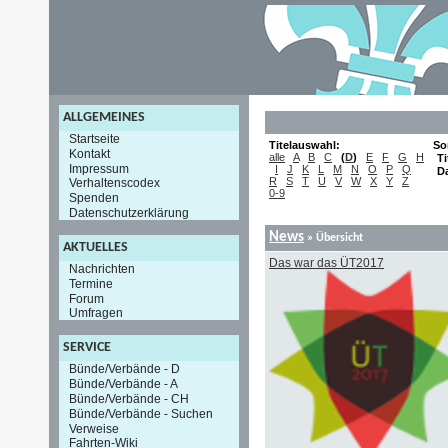
ALLGEMEINES
Startseite
Titelauswahl:
So
Kontakt
alle
A
B
C
(
D
)
E
F
G
H
Ti
Impressum
I
J
K
L
M
N
O
P
Q
D
R
S
T
U
V
W
X
Y
Z
Verhaltenscodex
0-9
Spenden
Datenschutzerklärung
News
» Übersicht
AKTUELLES
Das war das ÜT2017
Nachrichten
Termine
Forum
Umfragen
SERVICE
Bünde/Verbände - D
Bünde/Verbände - A
Bünde/Verbände - CH
Bünde/Verbände - Suchen
Verweise
Fahrten-Wiki