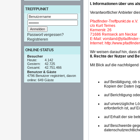
I. Informationen über uns al
TREFFPUNKT
Verantwortlicher Anbieter dies
Pfadfinder-Treffpunkt.de e.V.
c/o Kurt Ternes
Kernerstr. 26
71686 Remseck am Neckar
Passwort vergessen?
E-Mail: vorstand@pfadfinder-
Registrieren
Internet: http://www.pfadfinder
ONLINE-STATUS
Wir weisen darauf hin, dass d
II. Rechte der Nutzer und Be
Besucher
Heute:
4.142
Gestern:
42.725
Mit Blick auf die nachfolgen
Gesamt:
42.751.466
Benutzer & Gäste
4796 Benutzer registriert, davon
online: 649 Gäste
auf Bestätigung, ob 
Kopien der Daten (vg
auf Berichtigung ode
auf unverzügliche Lö
erforderlich ist, au
auf Erhalt der sie b
auf Beschwerde gegen
datenschutzrechtlich