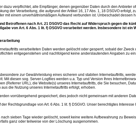
ter dazu verpflichtet, alle Empfänger, denen gegenüber Daten durch den Anbieter 
ung der Verarbeitung, die aufgrund der Artikel 16, 17 Abs. 1, 18 DSGVO erfolgt, zu 
der mit einem unverhältnismäßigen Aufwand verbunden ist. Unbeschadet dessen ha
und Betroffenen nach Art. 21 DSGVO das Recht auf Widerspruch gegen die künft
gabe von Art. 6 Abs. 1 lit. f) DSGVO verarbeitet werden. Insbesondere ist ei
verarbeitung
rnetauftritts verarbeiteten Daten werden gelöscht oder gesperrt, sobald der Zweck
flichten entgegenstehen und nachfolgend keine anderslautenden Angaben zu ein
besondere zur Gewährleistung eines sicheren und stabilen Internetauftritts, werd
. Mit diesen sog. Server-Logfiles werden u.a. Typ und Version Ihres Internetbrows
aben (Referrer URL), die Website(s) unseres Internetauftritts, die Sie besuchen, Da
aus die Nutzung unseres Internetauftritts erfolgt, erhoben.
rden vorrübergehend gespeichert, dies jedoch nicht gemeinsam mit anderen Dat
der Rechtsgrundlage von Art. 6 Abs. 1 lit. f) DSGVO. Unser berechtigtes Interesse li
nach sieben Tage wieder gelöscht, soweit keine weitere Aufbewahrung zu Beweiszwe
orfalls ganz oder teilweise von der Löschung ausgenommen.