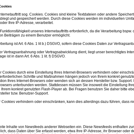
Cookies
ternetauftritt sog. Cookies. Cookies sind kleine Textdateien oder andere Speicher
blegt und gespeichert werden. Durch diese Cookies werden im individuellen Umfa
oder Ihre IP-Adresse, verarbeitet.
e Funktionsfähigkeit unseres Internetauftritts erforderlich, da die Verarbeitung bsp
on Beiträgen zu einem Benutzer ermöglicht.
beitung ist Art. 6 Abs. 1 lit b.) DSGVO, sofern diese Cookies Daten zur Vertragsa
der Vertragsanbahnung oder Vertragsabwicklung dient, liegt unser berechtigtes Inte
age ist in dann Art. 6 Abs. 1 lit. f) DSGVO.
der Cookies durch eine Einstellung Ihres Internet-Browsers verhindern oder einsch
ür erforderlichen Schritte und Maßnahmen hängen jedoch von Ihrem konkret genutzte
tion Ihres Internet-Browsers oder wenden sich an dessen Hersteller bzw. Support. 
rowsers unterbunden werden. Stattdessen müssen Sie insoweit die Einstellung Ihres 
rem konkret genutzten Flash-Player ab. Bei Fragen benutzen Sie daher bitte eben
teller bzw. Benutzer-Support.
der Cookies verhindern oder einschränken, kann dies allerdings dazu führen, dass ni
seite Inhalte von Newsfeeds anderer Webseiten ein. Diese Newsfeeds enthalten zum 
glich, dass Daten über Sie erfasst werden, etwa Ihre IP-Adresse, ihr Browser oder de