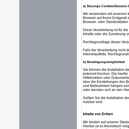
a) Sitzungs-Cookies/Session-
Wir verwenden mit unserem In
Browser auf Ihrem Endgerät a
Browser- oder Standortdaten 
Diese Verarbeitung ist für di
Inhalte oder die Zuordnung v
Rechtsgrundlage dieser Verar
Falls die Verarbeitung nicht 
Internetauftritts. Rechtsgrundl
b) Beseitigungsmöglichkeit
Sie können die Installation 
jederzeit löschen. Die hierf
Hilfefunktion oder Dokumenta
über die Einstellungen des B
und Maßnahmen hängen von Ih
oder wenden sich an den Hers
Sollten Sie die Installation 
nutzbar sind.
Inhalte von Dritten
Wir binden auf unserer Start
Hierbei ist es theoretisch mö