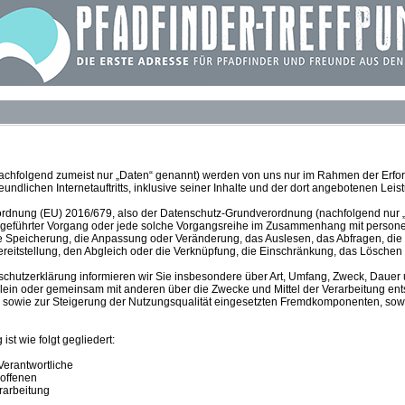
hfolgend zumeist nur „Daten“ genannt) werden von uns nur im Rahmen der Erforde
eundlichen Internetauftritts, inklusive seiner Inhalte und der dort angebotenen Leist
erordnung (EU) 2016/679, also der Datenschutz-Grundverordnung (nachfolgend nur „D
usgeführter Vorgang oder jede solche Vorgangsreihe im Zusammenhang mit person
e Speicherung, die Anpassung oder Veränderung, das Auslesen, das Abfragen, die
reitstellung, den Abgleich oder die Verknüpfung, die Einschränkung, das Löschen 
schutzerklärung informieren wir Sie insbesondere über Art, Umfang, Zweck, Dau
llein oder gemeinsam mit anderen über die Zwecke und Mittel der Verarbeitung en
sowie zur Steigerung der Nutzungsqualität eingesetzten Fremdkomponenten, sowei
st wie folgt gegliedert:
 Verantwortliche
roffenen
erarbeitung