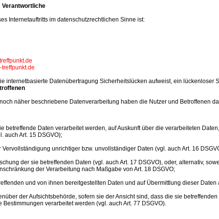
s Verantwortliche
es Internetauftritts im datenschutzrechtlichen Sinne ist:
treffpunkt.de
-treffpunkt.de
ie internetbasierte Datenübertragung Sicherheitslücken aufweist, ein lückenloser Sc
troffenen
d noch näher beschriebene Datenverarbeitung haben die Nutzer und Betroffenen d
sie betreffende Daten verarbeitet werden, auf Auskunft über die verarbeiteten Date
l. auch Art. 15 DSGVO);
r Vervollständigung unrichtiger bzw. unvollständiger Daten (vgl. auch Art. 16 DSGV
schung der sie betreffenden Daten (vgl. auch Art. 17 DSGVO), oder, alternativ, so
f Einschränkung der Verarbeitung nach Maßgabe von Art. 18 DSGVO;
etreffenden und von ihnen bereitgestellten Daten und auf Übermittlung dieser Daten
über der Aufsichtsbehörde, sofern sie der Ansicht sind, dass die sie betreffende
e Bestimmungen verarbeitet werden (vgl. auch Art. 77 DSGVO).