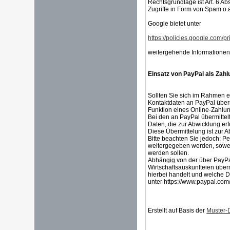
Rechtsgrundlage ist Art. 6 Abs
Zugriffe in Form von Spam o.ä
Google bietet unter
https://policies.google.com/pr
weitergehende Informationen
Einsatz von PayPal als Zahl
Sollten Sie sich im Rahmen 
Kontaktdaten an PayPal überm
Funktion eines Online-Zahlun
Bei den an PayPal übermitte
Daten, die zur Abwicklung er
Diese Übermittelung ist zur 
Bitte beachten Sie jedoch:
weitergegeben werden, soweit 
werden sollen.
Abhängig von der über PayPa
Wirtschaftsauskunfteien überm
hierbei handelt und welche 
unter https://www.paypal.com
Erstellt auf Basis der
Muster-