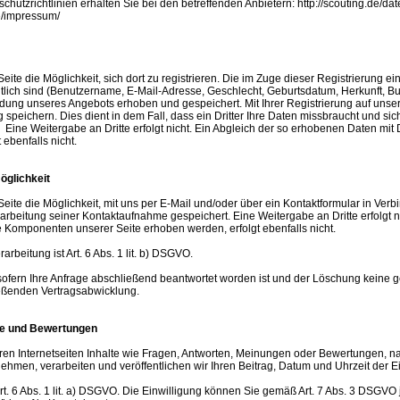
chutzrichtlinien erhalten Sie bei den betreffenden Anbietern: http://scouting.de/da
e/impressum/
 Seite die Möglichkeit, sich dort zu registrieren. Die im Zuge dieser Registrierun
htlich sind (Benutzername, E-Mail-Adresse, Geschlecht, Geburtsdatum, Herkunft, Bu
ndung unseres Angebots erhoben und gespeichert. Mit Ihrer Registrierung auf uns
g speichern. Dies dient in dem Fall, dass ein Dritter Ihre Daten missbraucht und sic
. Eine Weitergabe an Dritte erfolgt nicht. Ein Abgleich der so erhobenen Daten m
 ebenfalls nicht.
öglichkeit
Seite die Möglichkeit, mit uns per E-Mail und/oder über ein Kontaktformular in Ve
eitung seiner Kontaktaufnahme gespeichert. Eine Weitergabe an Dritte erfolgt ni
Komponenten unserer Seite erhoben werden, erfolgt ebenfalls nicht.
rbeitung ist Art. 6 Abs. 1 lit. b) DSGVO.
sofern Ihre Anfrage abschließend beantwortet worden ist und der Löschung keine 
ießenden Vertragsabwicklung.
re und Bewertungen
eren Internetseiten Inhalte wie Fragen, Antworten, Meinungen oder Bewertungen, na
ehmen, verarbeiten und veröffentlichen wir Ihren Beitrag, Datum und Uhrzeit der
rt. 6 Abs. 1 lit. a) DSGVO. Die Einwilligung können Sie gemäß Art. 7 Abs. 3 DSGVO 