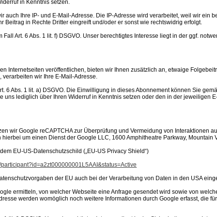
Widerruf in Kenntnis setzen.
r auch Ihre IP- und E-Mail-Adresse. Die IP-Adresse wird verarbeitet, weil wir ein b
r Beitrag in Rechte Dritter eingreift und/oder er sonst wie rechtswidrig erfolgt.
Fall Art. 6 Abs. 1 lit. f) DSGVO. Unser berechtigtes Interesse liegt in der ggf. not
en Internetseiten veröffentlichen, bieten wir Ihnen zusätzlich an, etwaige Folgebei
 verarbeiten wir Ihre E-Mail-Adresse.
rt. 6 Abs. 1 lit. a) DSGVO. Die Einwilligung in dieses Abonnement können Sie gemäß
 uns lediglich über Ihren Widerruf in Kenntnis setzen oder den in der jeweiligen 
setzen wir Google reCAPTCHA zur Überprüfung und Vermeidung von Interaktionen auf 
ich hierbei um einen Dienst der Google LLC, 1600 Amphitheatre Parkway, Mountain
h dem EU-US-Datenschutzschild („EU-US Privacy Shield“)
ov/participant?id=a2zt000000001L5AAI&status=Active
 Datenschutzvorgaben der EU auch bei der Verarbeitung von Daten in den USA eing
ogle ermitteln, von welcher Webseite eine Anfrage gesendet wird sowie von wel
dresse werden womöglich noch weitere Informationen durch Google erfasst, die fü