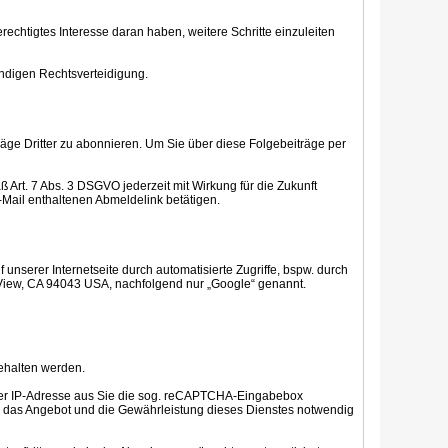
erechtigtes Interesse daran haben, weitere Schritte einzuleiten
wendigen Rechtsverteidigung.
träge Dritter zu abonnieren. Um Sie über diese Folgebeiträge per
 Art. 7 Abs. 3 DSGVO jederzeit mit Wirkung für die Zukunft
E-Mail enthaltenen Abmeldelink betätigen.
unserer Internetseite durch automatisierte Zugriffe, bspw. durch
 View, CA 94043 USA, nachfolgend nur „Google“ genannt.
ehalten werden.
cher IP-Adresse aus Sie die sog. reCAPTCHA-Eingabebox
r das Angebot und die Gewährleistung dieses Dienstes notwendig