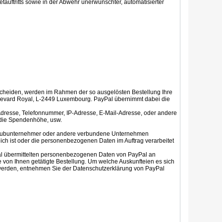
netauftritts sowie in der Abwehr unerwünschter, automatisierter
scheiden, werden im Rahmen der so ausgelösten Bestellung Ihre
Boulevard Royal, L-2449 Luxembourg. PayPal übernimmt dabei die
dresse, Telefonnummer, IP-Adresse, E-Mail-Adresse, oder andere
e die Spendenhöhe, usw.
n Subunternehmer oder andere verbundene Unternehmen
rlich ist oder die personenbezogenen Daten im Auftrag verarbeitet
Pal übermittelten personenbezogenen Daten von PayPal an
ie von Ihnen getätigte Bestellung. Um welche Auskunfteien es sich
 werden, entnehmen Sie der Datenschutzerklärung von PayPal