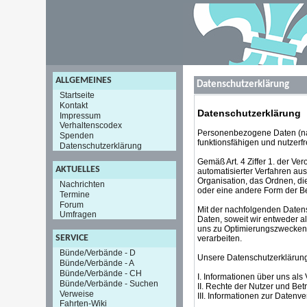
ALLGEMEINES
Datenschutzerklärung
Startseite
Kontakt
Datenschutzerklärung
Impressum
Verhaltenscodex
Personenbezogene Daten (nac
Spenden
funktionsfähigen und nutzerfr
Datenschutzerklärung
Gemäß Art. 4 Ziffer 1. der V
AKTUELLES
automatisierter Verfahren a
Organisation, das Ordnen, di
Nachrichten
oder eine andere Form der Be
Termine
Forum
Mit der nachfolgenden Daten
Umfragen
Daten, soweit wir entweder a
uns zu Optimierungszwecken 
SERVICE
verarbeiten.
Bünde/Verbände - D
Unsere Datenschutzerklärung i
Bünde/Verbände - A
Bünde/Verbände - CH
I. Informationen über uns als
Bünde/Verbände - Suchen
II. Rechte der Nutzer und Bet
Verweise
III. Informationen zur Datenv
Fahrten-Wiki