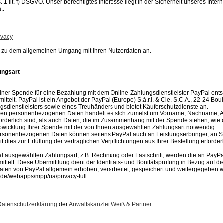
. 1 lit. f) DSGVO. Unser berechtigtes Interesse liegt in der Sicherheit unseres Inter
..
ivacy
 zu dem allgemeinen Umgang mit Ihren Nutzerdaten an.
ungsart
einer Spende für eine Bezahlung mit dem Online-Zahlungsdienstleister PayPal ent
ittelt. PayPal ist ein Angebot der PayPal (Europe) S.à.r.l. & Cie. S.C.A., 22-24 
gsdienstleisters sowie eines Treuhänders und bietet Käuferschutzdienste an.
lten personenbezogenen Daten handelt es sich zumeist um Vorname, Nachname, A
forderlich sind, als auch Daten, die im Zusammenhang mit der Spende stehen, wi
Abwicklung Ihrer Spende mit der von Ihnen ausgewählten Zahlungsart notwendig.
 Personenbezogenen Daten können seitens PayPal auch an Leistungserbringer, a
dies zur Erfüllung der vertraglichen Verpflichtungen aus Ihrer Bestellung erforde
l ausgewählten Zahlungsart, z.B. Rechnung oder Lastschrift, werden die an Pay
ittelt. Diese Übermittlung dient der Identitäts- und Bonitätsprüfung in Bezug auf d
Daten von PayPal allgemein erhoben, verarbeitet, gespeichert und weitergegeben
/de/webapps/mpp/ua/privacy-full
Datenschutzerklärung
der
Anwaltskanzlei Weiß & Partner