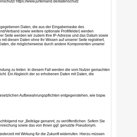
tenschutz/ https://www.jurtenland.de/datenschutz
g eingegebenen Daten, die aus der Eingabemaske des
nd/Verband sowie weitere optionale Profilfelder) werden
erer Seite werden wir zudem Ihre IP-Adresse und das Datum sowie
h mit diesen Daten ohne Ihr Wissen auf unserer Seite registriert,
it Daten, die möglicherweise durch andere Komponenten unserer
rbindung zu treten. In diesem Fall werden die vom Nutzer gemachten
cht. Ein Abgleich der so erhobenen Daten mit Daten, die
gesetzlichen Aufbewahrungspflichten entgegenstehen, wie bspw.
chfolgend nur „Beiträge genannt, zu veröffentlichen. Sofern Sie
 Einreichung sowie das von Ihnen ggf. genutzte Pseudonym.
jederzeit mit Wirkung für die Zukunft widerrufen. Hierzu müssen