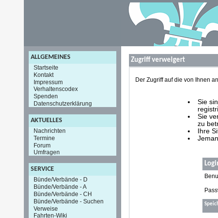
ALLGEMEINES
Zugriff verweigert
Startseite
Kontakt
Der Zugriff auf die von Ihnen
Impressum
Verhaltenscodex
Spenden
Sie si
Datenschutzerklärung
registr
Sie ve
AKTUELLES
zu bet
Nachrichten
Ihre S
Termine
Jemand
Forum
Umfragen
Logi
SERVICE
Benu
Bünde/Verbände - D
Bünde/Verbände - A
Pass
Bünde/Verbände - CH
Bünde/Verbände - Suchen
Speic
Verweise
Fahrten-Wiki