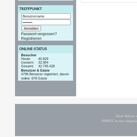
TREFFPUNKT
Passwort vergessen?
Registrieren
ONLINE-STATUS
Besucher
Heute:
40.829
Gestern:
32.954
Gesamt:
42.745.428
Benutzer & Gäste
4796 Benutzer registriert, davon
online: 678 Gäste
Diese Website
PHPKIT ist eine einget