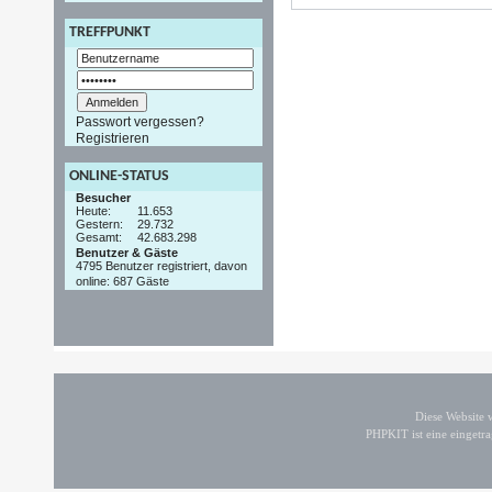
TREFFPUNKT
Passwort vergessen?
Registrieren
ONLINE-STATUS
Besucher
Heute:
11.653
Gestern:
29.732
Gesamt:
42.683.298
Benutzer & Gäste
4795 Benutzer registriert, davon
online: 687 Gäste
Diese Website
PHPKIT ist eine einget