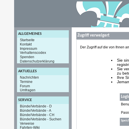
ALLGEMEINES
Zugriff verweigert
Startseite
Kontakt
Der Zugriff auf die von Ihnen
Impressum
Verhaltenscodex
Spenden
Sie si
Datenschutzerklärung
registr
Sie ve
AKTUELLES
zu bet
Nachrichten
Ihre S
Termine
Jemand
Forum
Umfragen
Logi
SERVICE
Benu
Bünde/Verbände - D
Bünde/Verbände - A
Pass
Bünde/Verbände - CH
Bünde/Verbände - Suchen
Speic
Verweise
Fahrten-Wiki