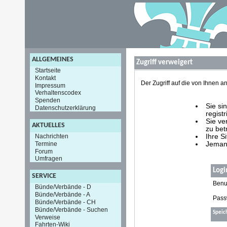
ALLGEMEINES
Zugriff verweigert
Startseite
Kontakt
Der Zugriff auf die von Ihnen
Impressum
Verhaltenscodex
Spenden
Sie si
Datenschutzerklärung
registr
Sie ve
AKTUELLES
zu bet
Nachrichten
Ihre S
Termine
Jemand
Forum
Umfragen
Logi
SERVICE
Benu
Bünde/Verbände - D
Bünde/Verbände - A
Pass
Bünde/Verbände - CH
Bünde/Verbände - Suchen
Speic
Verweise
Fahrten-Wiki