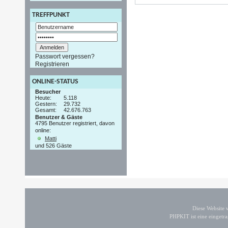
TREFFPUNKT
Passwort vergessen?
Registrieren
ONLINE-STATUS
Besucher
Heute:
5.118
Gestern:
29.732
Gesamt:
42.676.763
Benutzer & Gäste
4795 Benutzer registriert, davon
online:
Matti
und 526 Gäste
Diese Website
PHPKIT ist eine einget