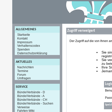
ALLGEMEINES
Zugriff verweigert
Startseite
Kontakt
Der Zugriff auf die von Ihnen
Impressum
Verhaltenscodex
Spenden
Sie si
Datenschutzerklärung
registr
Sie ve
AKTUELLES
zu bet
Nachrichten
Ihre S
Termine
Jemand
Forum
Umfragen
Logi
SERVICE
Benu
Bünde/Verbände - D
Bünde/Verbände - A
Pass
Bünde/Verbände - CH
Bünde/Verbände - Suchen
Speic
Verweise
Fahrten-Wiki