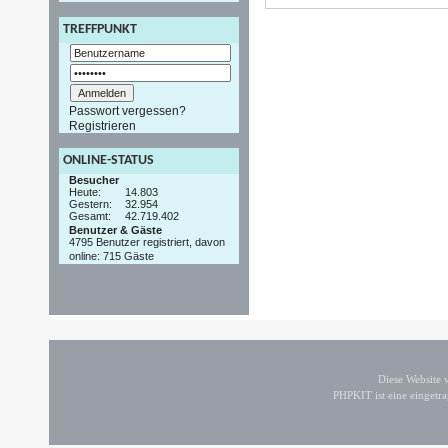
TREFFPUNKT
Passwort vergessen?
Registrieren
ONLINE-STATUS
Besucher
Heute:
14.803
Gestern:
32.954
Gesamt:
42.719.402
Benutzer & Gäste
4795 Benutzer registriert, davon
online: 715 Gäste
Diese Website
PHPKIT ist eine einget