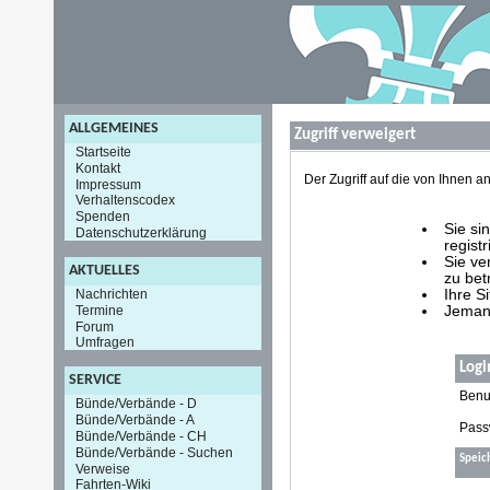
ALLGEMEINES
Zugriff verweigert
Startseite
Kontakt
Der Zugriff auf die von Ihnen
Impressum
Verhaltenscodex
Spenden
Sie si
Datenschutzerklärung
registr
Sie ve
AKTUELLES
zu bet
Nachrichten
Ihre S
Termine
Jemand
Forum
Umfragen
Logi
SERVICE
Benu
Bünde/Verbände - D
Bünde/Verbände - A
Pass
Bünde/Verbände - CH
Bünde/Verbände - Suchen
Speic
Verweise
Fahrten-Wiki