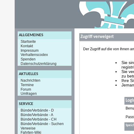
ALLGEMEINES
Zugriff verweigert
Startseite
Kontakt
Der Zugriff auf die von Ihnen
Impressum
Verhaltenscodex
Spenden
Sie si
Datenschutzerklärung
registr
Sie ve
AKTUELLES
zu bet
Nachrichten
Ihre S
Termine
Jemand
Forum
Umfragen
Logi
SERVICE
Benu
Bünde/Verbände - D
Bünde/Verbände - A
Pass
Bünde/Verbände - CH
Bünde/Verbände - Suchen
Speic
Verweise
Fahrten-Wiki