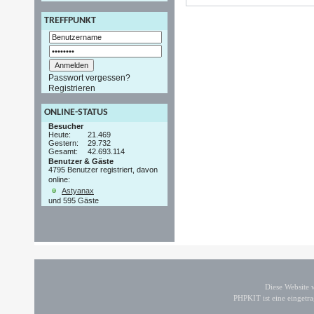
TREFFPUNKT
Passwort vergessen?
Registrieren
ONLINE-STATUS
Besucher
Heute:
21.469
Gestern:
29.732
Gesamt:
42.693.114
Benutzer & Gäste
4795 Benutzer registriert, davon
online:
Astyanax
und 595 Gäste
Diese Website
PHPKIT ist eine einget