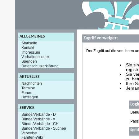
ALLGEMEINES
Zugriff verweigert
Startseite
Kontakt
Der Zugriff auf die von Ihnen
Impressum
Verhaltenscodex
Spenden
Sie si
Datenschutzerklärung
registr
Sie ve
AKTUELLES
zu bet
Nachrichten
Ihre S
Termine
Jemand
Forum
Umfragen
Logi
SERVICE
Benu
Bünde/Verbände - D
Bünde/Verbände - A
Pass
Bünde/Verbände - CH
Bünde/Verbände - Suchen
Speic
Verweise
Fahrten-Wiki