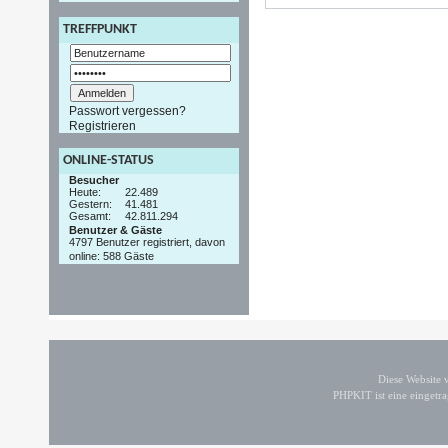
TREFFPUNKT
Passwort vergessen?
Registrieren
ONLINE-STATUS
Besucher
Heute:
22.489
Gestern:
41.481
Gesamt:
42.811.294
Benutzer & Gäste
4797 Benutzer registriert, davon
online: 588 Gäste
Diese Website
PHPKIT ist eine einget