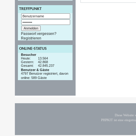
TREFFPUNKT
Passwort vergessen?
Registrieren
ONLINE-STATUS
Besucher
Heute:
13.564
Gestern:
42.868
Gesamt:
42.845.237
Benutzer & Gäste
4797 Benutzer registriert, davon
online: 589 Gäste
Diese Website
PHPKIT ist eine einget