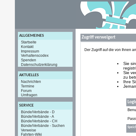
ALLGEMEINES
Zugriff verweigert
Startseite
Kontakt
Der Zugriff auf die von Ihnen
Impressum
Verhaltenscodex
Spenden
Sie si
Datenschutzerklärung
registr
Sie ve
AKTUELLES
zu bet
Nachrichten
Ihre S
Termine
Jemand
Forum
Umfragen
Logi
SERVICE
Benu
Bünde/Verbände - D
Bünde/Verbände - A
Pass
Bünde/Verbände - CH
Bünde/Verbände - Suchen
Speic
Verweise
Fahrten-Wiki