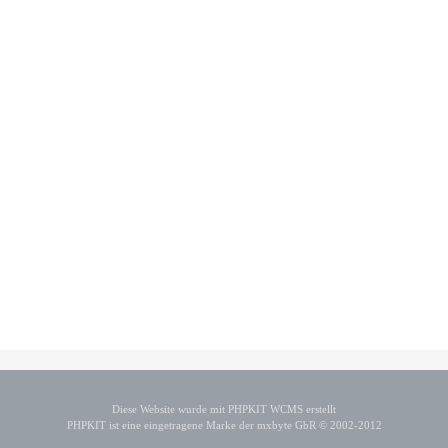
Diese Website wurde mit PHPKIT WCMS erstellt
PHPKIT ist eine eingetragene Marke der mxbyte GbR © 2002-2012