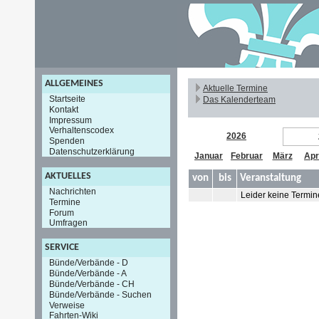
ALLGEMEINES
Aktuelle Termine
Startseite
Das Kalenderteam
Kontakt
Impressum
Verhaltenscodex
2026
Spenden
Datenschutzerklärung
Januar
Februar
März
Apr
AKTUELLES
von
bis
Veranstaltung
Nachrichten
Leider keine Termin
Termine
Forum
Umfragen
SERVICE
Bünde/Verbände - D
Bünde/Verbände - A
Bünde/Verbände - CH
Bünde/Verbände - Suchen
Verweise
Fahrten-Wiki