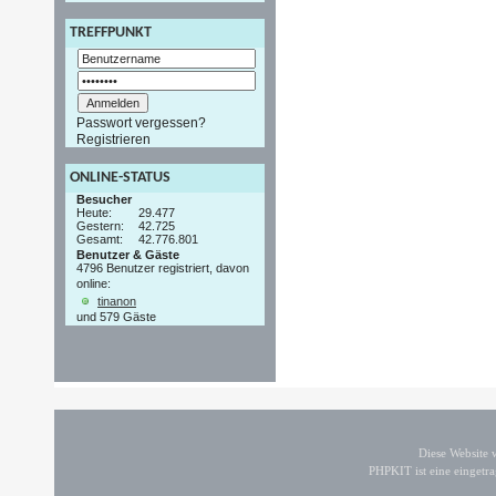
TREFFPUNKT
Passwort vergessen?
Registrieren
ONLINE-STATUS
Besucher
Heute:
29.477
Gestern:
42.725
Gesamt:
42.776.801
Benutzer & Gäste
4796 Benutzer registriert, davon
online:
tinanon
und 579 Gäste
Diese Website
PHPKIT ist eine einget