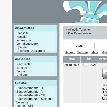
ALLGEMEINES
Aktuelle Termine
Startseite
Das Kalenderteam
Kontakt
Impressum
Verhaltenscodex
2026
Spenden
Datenschutzerklärung
Januar
Februar
März
Apr
AKTUELLES
von
bis
Veran
Nachrichten
29.10.2026
02.11.2026
Termine
Forum
Umfragen
SERVICE
Das 
Bünde/Verbände - D
musi
Bünde/Verbände - A
- f
Bünde/Verbände - CH
Rein
Jah
Bünde/Verbände - Suchen
Verweise
Fahrten-Wiki