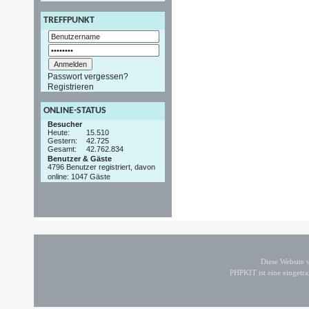
TREFFPUNKT
Passwort vergessen?
Registrieren
ONLINE-STATUS
Besucher
Heute:
15.510
Gestern:
42.725
Gesamt:
42.762.834
Benutzer & Gäste
4796 Benutzer registriert, davon
online: 1047 Gäste
Diese Website
PHPKIT ist eine einget