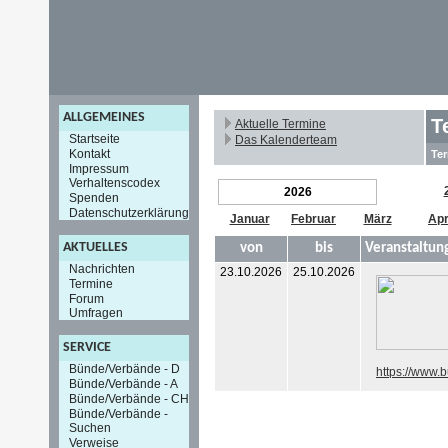
ALLGEMEINES
T
Aktuelle Termine
Startseite
Das Kalenderteam
Kontakt
Ter
Impressum
Verhaltenscodex
2026
Spenden
Datenschutzerklärung
Januar
Februar
März
Apr
AKTUELLES
von
bis
Veranstaltun
Nachrichten
23.10.2026
25.10.2026
Termine
Forum
Umfragen
SERVICE
Bünde/Verbände - D
https://www.
Bünde/Verbände - A
Bünde/Verbände - CH
Bünde/Verbände -
Suchen
Verweise