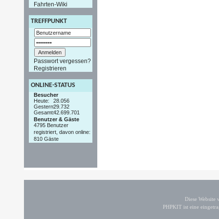
Fahrten-Wiki
TREFFPUNKT
Passwort vergessen?
Registrieren
ONLINE-STATUS
Besucher
Heute:
28.056
Gestern:
29.732
Gesamt:
42.699.701
Benutzer & Gäste
4795 Benutzer
registriert, davon online:
810 Gäste
Diese Website
PHPKIT ist eine einget