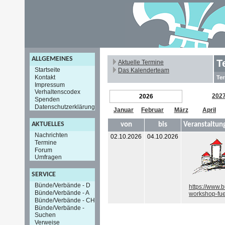
ALLGEMEINES
T
Aktuelle Termine
Startseite
Das Kalenderteam
Kontakt
Ter
Impressum
Verhaltenscodex
202
2026
Spenden
Datenschutzerklärung
Januar
Februar
März
April
AKTUELLES
von
bis
Veranstaltun
Nachrichten
02.10.2026
04.10.2026
Termine
Forum
Umfragen
SERVICE
Bünde/Verbände - D
https://www.
Bünde/Verbände - A
workshop-fue
Bünde/Verbände - CH
Bünde/Verbände -
Suchen
Verweise