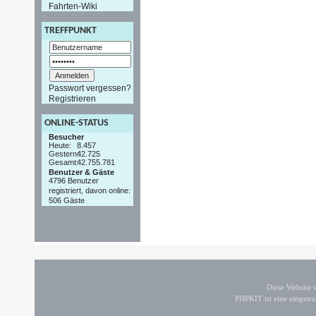
Fahrten-Wiki
TREFFPUNKT
Passwort vergessen?
Registrieren
ONLINE-STATUS
Besucher
Heute:
8.457
Gestern:
42.725
Gesamt:
42.755.781
Benutzer & Gäste
4796 Benutzer
registriert, davon online:
506 Gäste
Diese Website
PHPKIT ist eine einget