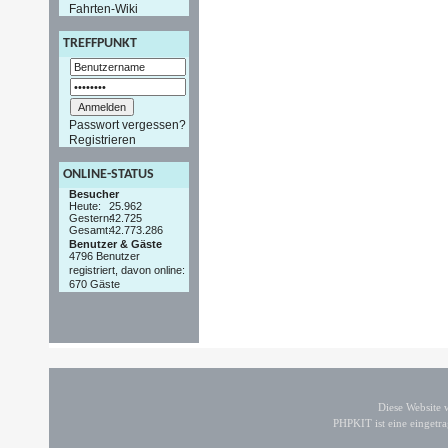
Fahrten-Wiki
TREFFPUNKT
Passwort vergessen?
Registrieren
ONLINE-STATUS
Besucher
Heute:
25.962
Gestern:
42.725
Gesamt:
42.773.286
Benutzer & Gäste
4796 Benutzer
registriert, davon online:
670 Gäste
Diese Website
PHPKIT ist eine einget