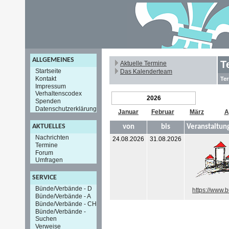
ALLGEMEINES
T
Aktuelle Termine
Startseite
Das Kalenderteam
Kontakt
Ter
Impressum
Verhaltenscodex
2026
Spenden
Datenschutzerklärung
Januar
Februar
März
A
AKTUELLES
von
bis
Veranstaltun
Nachrichten
24.08.2026
31.08.2026
Termine
Forum
Umfragen
SERVICE
Bünde/Verbände - D
https://www.
Bünde/Verbände - A
Bünde/Verbände - CH
Bünde/Verbände -
Suchen
Verweise