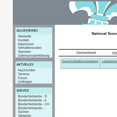
ALLGEMEINES
National Scou
Startseite
Kontakt
Impressum
Verhaltenscodex
Spenden
Dachverband
Int
Datenschutzerklärung
Geschichte/Beschreibung
Leitsätze/
AKTUELLES
Nachrichten
Termine
Forum
Umfragen
SERVICE
Bünde/Verbände - D
Bünde/Verbände - A
Bünde/Verbände - CH
Bünde/Verbände -
Suchen
Verweise