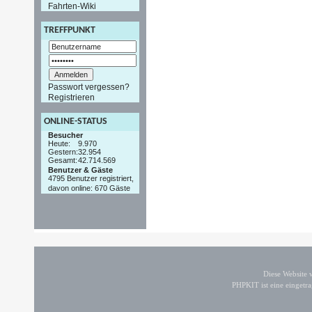
Fahrten-Wiki
TREFFPUNKT
Passwort vergessen?
Registrieren
ONLINE-STATUS
Besucher
Heute:
9.970
Gestern:
32.954
Gesamt:
42.714.569
Benutzer & Gäste
4795 Benutzer registriert,
davon online: 670 Gäste
Diese Website
PHPKIT ist eine einget