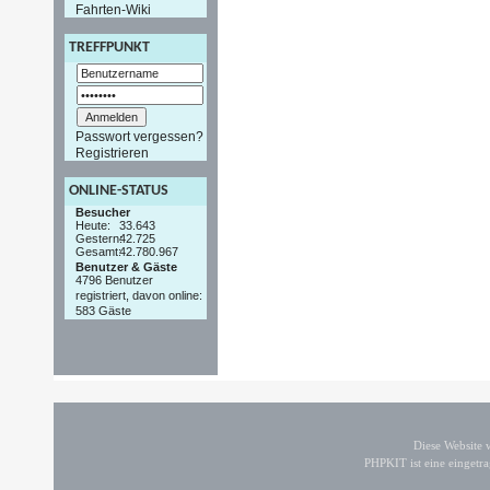
Fahrten-Wiki
TREFFPUNKT
Passwort vergessen?
Registrieren
ONLINE-STATUS
Besucher
Heute:
33.643
Gestern:
42.725
Gesamt:
42.780.967
Benutzer & Gäste
4796 Benutzer
registriert, davon online:
583 Gäste
Diese Website
PHPKIT ist eine einget