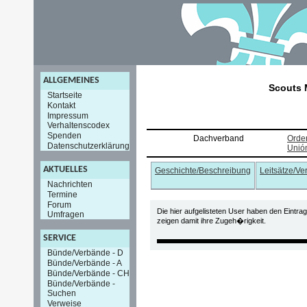
ALLGEMEINES
Scouts 
Startseite
Kontakt
Impressum
Verhaltenscodex
Spenden
Dachverband
Orde
Datenschutzerklärung
Unió
AKTUELLES
Geschichte/Beschreibung
Leitsätze/V
Nachrichten
Termine
Forum
Die hier aufgelisteten User haben den Eintra
Umfragen
zeigen damit ihre Zugeh�rigkeit.
SERVICE
Bünde/Verbände - D
Bünde/Verbände - A
Bünde/Verbände - CH
Bünde/Verbände -
Suchen
Verweise