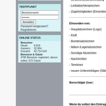
- Leitsätze/Versprechen
TREFFPUNKT
- Zugehörigkeiten (Einsortie
Einsenden von:
Passwort vergessen?
- Hauptabzeichen (Logo)
Registrieren
- Kluft
ONLINE-STATUS
- Bundesabzeichen
Besucher
Heute:
9.919
- Aktion-/Lagerabzeichen
Gestern:
32.954
Gesamt:
42.714.518
- Sonstige Abzeichen
Benutzer & Gäste
4795 Benutzer registriert, davon
- Nachrichten
online: 672 Gäste
- Terminen
- neuen Untereinträgen (St
Berechtigte User:
Wenn du selbst den Eintrag