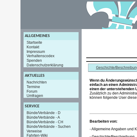
ALLGEMEINES
Startseite
Kontakt
Impressum
Verhaltenscodex
Spenden
Datenschutzerklärung
Geschichte/Beschreibun
AKTUELLES
Wenn du Änderungswünsche
Nachrichten
einfach an einen Administr
Termine
einen der unterstehenden 
Forum
Zusätzlich zu den Administr
Umfragen
können folgende User diesen
SERVICE
Bünde/Verbände - D
Bünde/Verbände - A
Bearbeiten von:
Bünde/Verbände - CH
Bünde/Verbände - Suchen
- Allgemeine Angaben und K
Verweise
Fahrten-Wiki
- Geschichte/Beschreibung