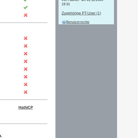
von HathiCP am 22.11.2006 -
19:31
Zugehörige PT-User (1)
Benutzerrechte
HathiCP
n.