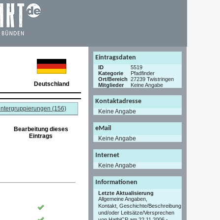
Eintragsdaten
ID
5519
Kategorie
Pfadfinder
Ort/Bereich
27239 Twistringen
Deutschland
Mitglieder
Keine Angabe
Kontaktadresse
ntergruppierungen (156)
Keine Angabe
eMail
Bearbeitung dieses
Eintrags
Keine Angabe
Internet
Keine Angabe
Informationen
Letzte Aktualisierung
Allgemeine Angaben,
Kontakt, Geschichte/Beschreibung
und/oder Leitsätze/Versprechen