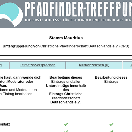
Stamm Mauritius
Untergruppierung von
Christliche Pfadfinderschaft Deutschlands e.V. (CPD)
g
Leitsätze/Versprechen
Kluft/Abzeichen (0)
U
 hast, dann wende dich
Bearbeitung dieses
Bearbeitung dieses
ator, Moderator oder
Eintrags und aller
Eintrags
User.
Untereinträge innerhalb
atoren und Moderatoren
des
 Eintrag bearbeiten:
Eintrags Christliche
Pfadfinderschaft
Deutschlands e.V.
ontakt