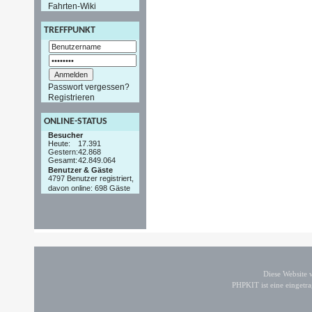
Fahrten-Wiki
TREFFPUNKT
Passwort vergessen?
Registrieren
ONLINE-STATUS
Besucher
Heute:
17.391
Gestern:
42.868
Gesamt:
42.849.064
Benutzer & Gäste
4797 Benutzer registriert,
davon online: 698 Gäste
Diese Website
PHPKIT ist eine einget