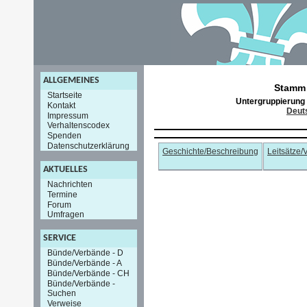
ALLGEMEINES
Stamm
Startseite
Untergruppierung
Kontakt
Deut
Impressum
Verhaltenscodex
Spenden
Datenschutzerklärung
Geschichte/Beschreibung
Leitsätze/
AKTUELLES
Nachrichten
Termine
Forum
Umfragen
SERVICE
Bünde/Verbände - D
Bünde/Verbände - A
Bünde/Verbände - CH
Bünde/Verbände -
Suchen
Verweise