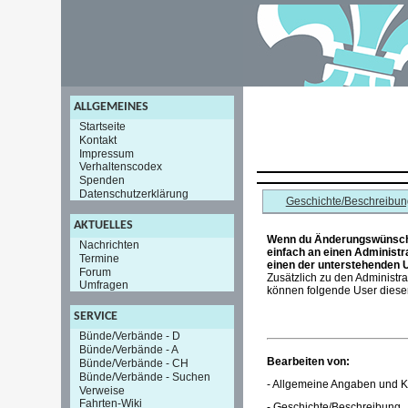
ALLGEMEINES
Startseite
Kontakt
Impressum
Verhaltenscodex
Spenden
Datenschutzerklärung
Geschichte/Beschreibun
AKTUELLES
Wenn du Änderungswünsche
Nachrichten
einfach an einen Administr
Termine
einen der unterstehenden 
Forum
Zusätzlich zu den Administr
Umfragen
können folgende User diesen
SERVICE
Bünde/Verbände - D
Bünde/Verbände - A
Bearbeiten von:
Bünde/Verbände - CH
Bünde/Verbände - Suchen
- Allgemeine Angaben und K
Verweise
Fahrten-Wiki
- Geschichte/Beschreibung