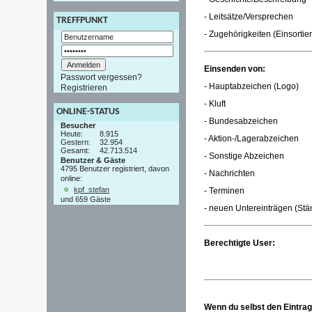
- Leitsätze/Versprechen
TREFFPUNKT
- Zugehörigkeiten (Einsortie
Einsenden von:
Passwort vergessen?
- Hauptabzeichen (Logo)
Registrieren
- Kluft
ONLINE-STATUS
- Bundesabzeichen
Besucher
Heute:
8.915
- Aktion-/Lagerabzeichen
Gestern:
32.954
Gesamt:
42.713.514
- Sonstige Abzeichen
Benutzer & Gäste
4795 Benutzer registriert, davon
- Nachrichten
online:
kpf_stefan
- Terminen
und 659 Gäste
- neuen Untereinträgen (St
Berechtigte User:
Wenn du selbst den Eintrag