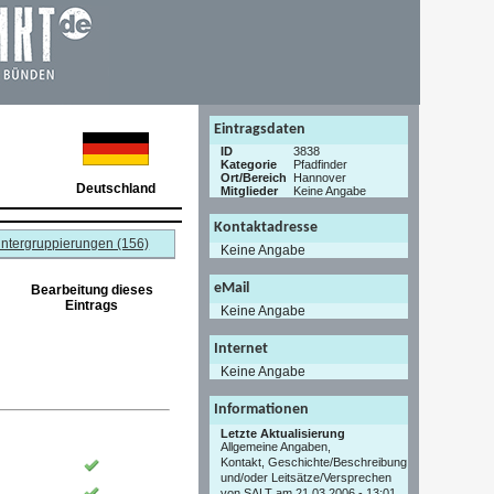
Eintragsdaten
ID
3838
Kategorie
Pfadfinder
Ort/Bereich
Hannover
Deutschland
Mitglieder
Keine Angabe
Kontaktadresse
ntergruppierungen (156)
Keine Angabe
eMail
Bearbeitung dieses
Eintrags
Keine Angabe
Internet
Keine Angabe
Informationen
Letzte Aktualisierung
Allgemeine Angaben,
Kontakt, Geschichte/Beschreibung
und/oder Leitsätze/Versprechen