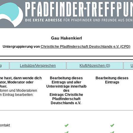
Gau Hakenkierl
Untergruppierung von
Christliche Pfadfinderschaft Deutschlands e.V. (CPD)
g
Leitsätze/Versprechen
Kluft/Abzeichen (0)
U
 hast, dann wende dich
Bearbeitung dieses
Bearbeitung dieses
ator, Moderator oder
Eintrags und aller
Eintrags
User.
Untereinträge innerhalb
atoren und Moderatoren
des
 Eintrag bearbeiten:
Eintrags Christliche
Pfadfinderschaft
Deutschlands e.V.
ontakt