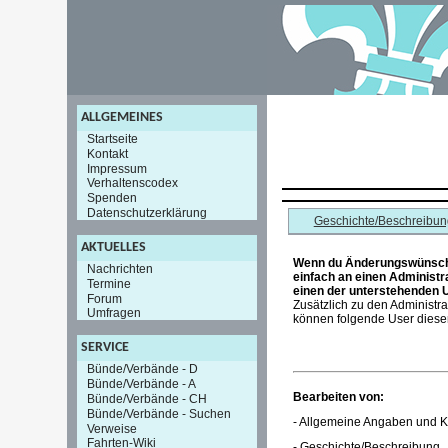
ALLGEMEINES
Startseite
Kontakt
Impressum
Verhaltenscodex
Spenden
Datenschutzerklärung
Geschichte/Beschreibun
AKTUELLES
Wenn du Änderungswünsche
Nachrichten
einfach an einen Administr
Termine
einen der unterstehenden 
Forum
Zusätzlich zu den Administr
Umfragen
können folgende User diesen
SERVICE
Bünde/Verbände - D
Bünde/Verbände - A
Bearbeiten von:
Bünde/Verbände - CH
Bünde/Verbände - Suchen
- Allgemeine Angaben und K
Verweise
Fahrten-Wiki
- Geschichte/Beschreibung