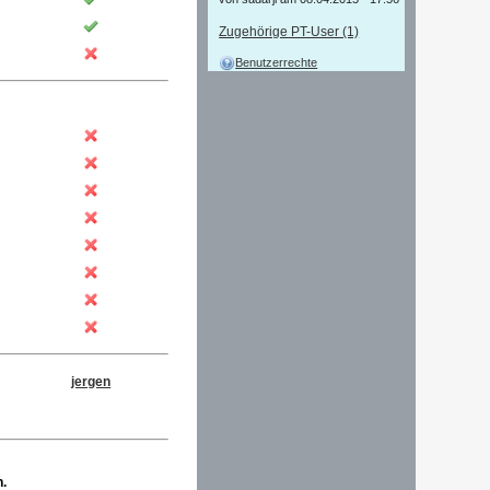
von sadarji am 08.04.2015 - 17:56
Zugehörige PT-User (1)
Benutzerrechte
jergen
n.