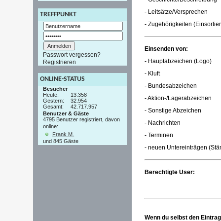
- Leitsätze/Versprechen
TREFFPUNKT
- Zugehörigkeiten (Einsortie
Einsenden von:
Passwort vergessen?
- Hauptabzeichen (Logo)
Registrieren
- Kluft
ONLINE-STATUS
- Bundesabzeichen
Besucher
Heute:
13.358
- Aktion-/Lagerabzeichen
Gestern:
32.954
Gesamt:
42.717.957
- Sonstige Abzeichen
Benutzer & Gäste
4795 Benutzer registriert, davon
- Nachrichten
online:
Frank M.
- Terminen
und 845 Gäste
- neuen Untereinträgen (St
Berechtigte User:
Wenn du selbst den Eintrag