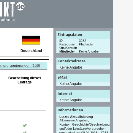
Eintragsdaten
ID
3282
Kategorie
Pfadfinder
Ort/Bereich
Deutschland
Mitglieder
Keine Angabe
Kontaktadresse
ntergruppierungen (156)
Keine Angabe
eMail
Bearbeitung dieses
Eintrags
Keine Angabe
Internet
Keine Angabe
Informationen
Letzte Aktualisierung
Allgemeine Angaben,
Kontakt, Geschichte/Beschreibung
und/oder Leitsätze/Versprechen