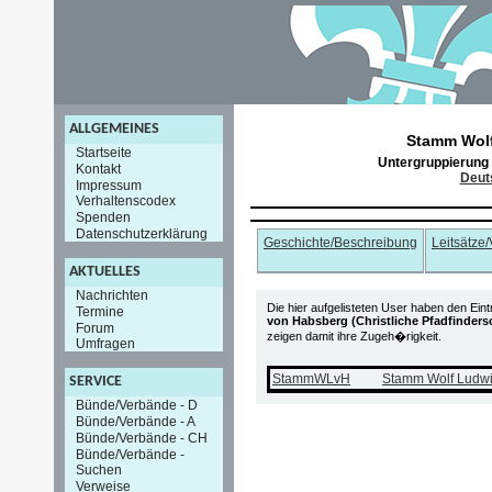
ALLGEMEINES
Stamm Wol
Startseite
Untergruppierung
Kontakt
Deut
Impressum
Verhaltenscodex
Spenden
Datenschutzerklärung
Geschichte/Beschreibung
Leitsätze
AKTUELLES
Nachrichten
Die hier aufgelisteten User haben den Ein
Termine
von Habsberg (Christliche Pfadfinders
Forum
zeigen damit ihre Zugeh�rigkeit.
Umfragen
StammWLvH
Stamm Wolf Ludw
SERVICE
Bünde/Verbände - D
Bünde/Verbände - A
Bünde/Verbände - CH
Bünde/Verbände -
Suchen
Verweise