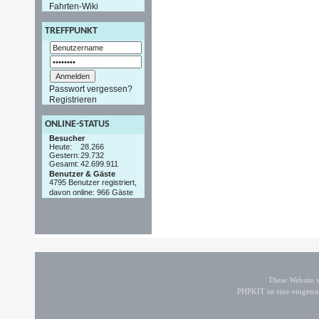
Fahrten-Wiki
TREFFPUNKT
Passwort vergessen?
Registrieren
ONLINE-STATUS
Besucher
Heute:
28.266
Gestern:
29.732
Gesamt:
42.699.911
Benutzer & Gäste
4795 Benutzer registriert,
davon online: 966 Gäste
Diese Website
PHPKIT ist eine einget