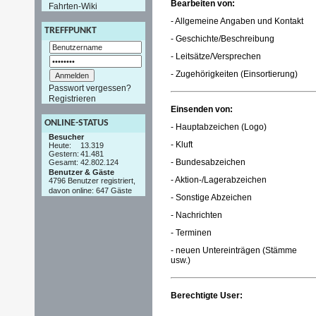
Bearbeiten von:
Fahrten-Wiki
- Allgemeine Angaben und Kontakt
TREFFPUNKT
- Geschichte/Beschreibung
- Leitsätze/Versprechen
- Zugehörigkeiten (Einsortierung)
Passwort vergessen?
Registrieren
Einsenden von:
ONLINE-STATUS
- Hauptabzeichen (Logo)
Besucher
- Kluft
Heute:
13.319
Gestern:
41.481
- Bundesabzeichen
Gesamt:
42.802.124
Benutzer & Gäste
- Aktion-/Lagerabzeichen
4796 Benutzer registriert,
davon online: 647 Gäste
- Sonstige Abzeichen
- Nachrichten
- Terminen
- neuen Untereinträgen (Stämme
usw.)
Berechtigte User: