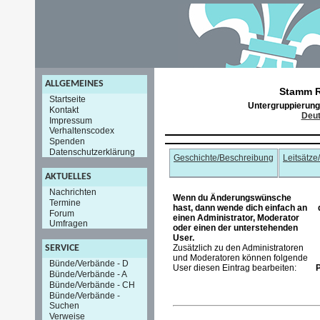
ALLGEMEINES
Stamm R
Startseite
Untergruppierun
Kontakt
Deut
Impressum
Verhaltenscodex
Spenden
Datenschutzerklärung
Geschichte/Beschreibung
Leitsätze
AKTUELLES
Nachrichten
Wenn du Änderungswünsche
Termine
hast, dann wende dich einfach an
Forum
einen Administrator, Moderator
Umfragen
oder einen der unterstehenden
User.
Zusätzlich zu den Administratoren
SERVICE
und Moderatoren können folgende
Bünde/Verbände - D
User diesen Eintrag bearbeiten:
P
Bünde/Verbände - A
Bünde/Verbände - CH
Bünde/Verbände -
Suchen
Verweise