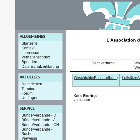
ALLGEMEINES
L'Association 
Startseite
Kontakt
Impressum
Verhaltenscodex
Spenden
Dachverband
Wor
Datenschutzerklärung
Wel
AKTUELLES
Geschichte/Beschreibung
Leitsätze/
Nachrichten
Termine
Forum
Keine Eintr�ge
Umfragen
vorhanden
SERVICE
Bünde/Verbände - D
Bünde/Verbände - A
Bünde/Verbände - CH
Bünde/Verbände -
Suchen
Verweise