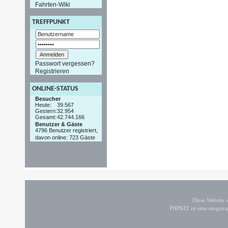
Fahrten-Wiki
TREFFPUNKT
Passwort vergessen?
Registrieren
ONLINE-STATUS
Besucher
Heute:
39.567
Gestern:
32.954
Gesamt:
42.744.166
Benutzer & Gäste
4796 Benutzer registriert,
davon online: 723 Gäste
Diese Website
PHPKIT ist eine einget