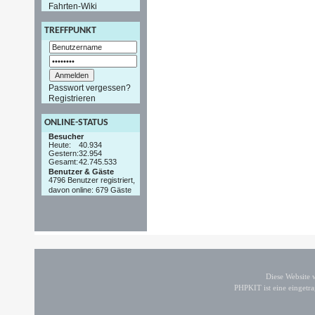
Fahrten-Wiki
TREFFPUNKT
Passwort vergessen?
Registrieren
ONLINE-STATUS
Besucher
Heute:
40.934
Gestern:
32.954
Gesamt:
42.745.533
Benutzer & Gäste
4796 Benutzer registriert,
davon online: 679 Gäste
Diese Website
PHPKIT ist eine einget