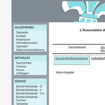
ALLGEMEINES
L'Association 
Startseite
Kontakt
Impressum
Verhaltenscodex
Spenden
Dachverband
Wor
Datenschutzerklärung
Wel
AKTUELLES
Geschichte/Beschreibung
Leitsätze
Nachrichten
Termine
Forum
Keine Angabe
Umfragen
SERVICE
Bünde/Verbände - D
Bünde/Verbände - A
Bünde/Verbände - CH
Bünde/Verbände -
Suchen
Verweise