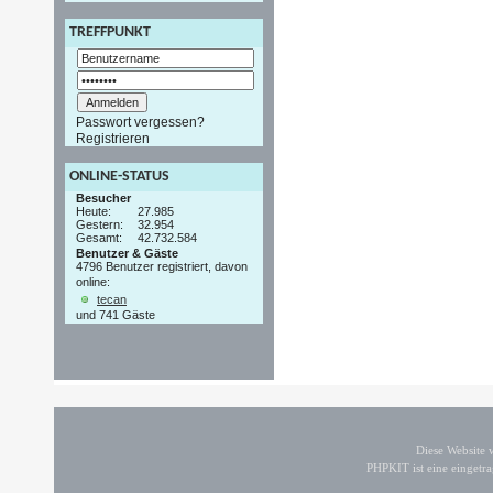
TREFFPUNKT
Passwort vergessen?
Registrieren
ONLINE-STATUS
Besucher
Heute:
27.985
Gestern:
32.954
Gesamt:
42.732.584
Benutzer & Gäste
4796 Benutzer registriert, davon
online:
tecan
und 741 Gäste
Diese Website
PHPKIT ist eine einget