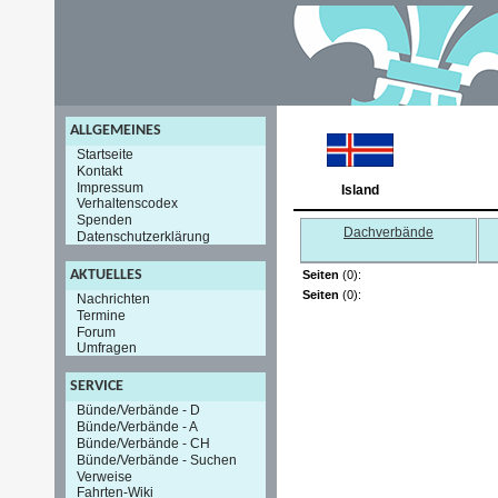
ALLGEMEINES
Startseite
Kontakt
Impressum
Island
Verhaltenscodex
Spenden
Dachverbände
Datenschutzerklärung
AKTUELLES
Seiten
(0):
Seiten
(0):
Nachrichten
Termine
Forum
Umfragen
SERVICE
Bünde/Verbände - D
Bünde/Verbände - A
Bünde/Verbände - CH
Bünde/Verbände - Suchen
Verweise
Fahrten-Wiki