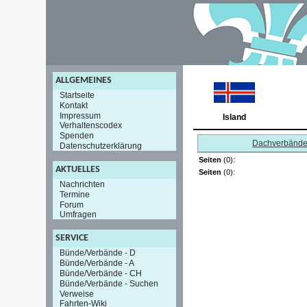
ALLGEMEINES
Startseite
Kontakt
Impressum
Island
Verhaltenscodex
Spenden
Dachverbänd
Datenschutzerklärung
Seiten
(0):
AKTUELLES
Seiten
(0):
Nachrichten
Termine
Forum
Umfragen
SERVICE
Bünde/Verbände - D
Bünde/Verbände - A
Bünde/Verbände - CH
Bünde/Verbände - Suchen
Verweise
Fahrten-Wiki