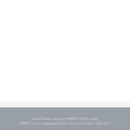
Diese Website wurde mit PHPKIT WCMS erstellt
PHPKIT ist eine eingetragene Marke der mxbyte GbR © 2002-2012