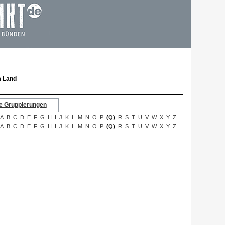
m Land
e Gruppierungen
A
B
C
D
E
F
G
H
I
J
K
L
M
N
O
P
(
Q
)
R
S
T
U
V
W
X
Y
Z
A
B
C
D
E
F
G
H
I
J
K
L
M
N
O
P
(
Q
)
R
S
T
U
V
W
X
Y
Z