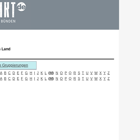
m Land
e Gruppierungen
A
B
C
D
E
F
G
H
I
J
K
L
(
M
)
N
O
P
Q
R
S
T
U
V
W
X
Y
Z
A
B
C
D
E
F
G
H
I
J
K
L
(
M
)
N
O
P
Q
R
S
T
U
V
W
X
Y
Z