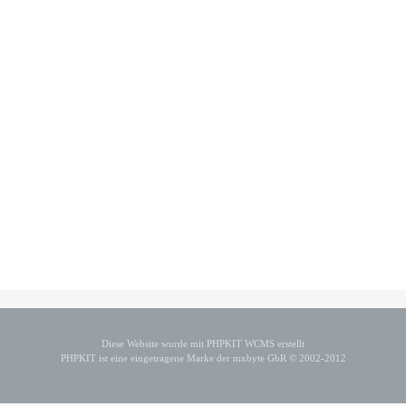
Diese Website wurde mit PHPKIT WCMS erstellt
PHPKIT ist eine eingetragene Marke der mxbyte GbR © 2002-2012