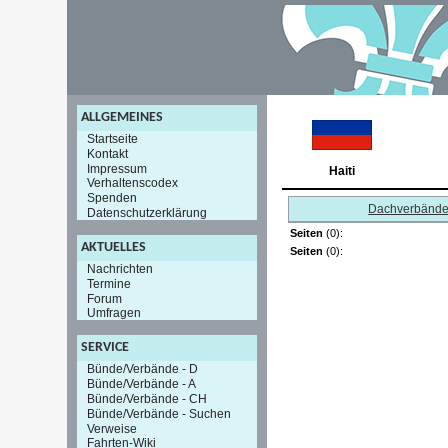
ALLGEMEINES
Startseite
Kontakt
Impressum
Haiti
Verhaltenscodex
Spenden
Dachverbänd
Datenschutzerklärung
Seiten
(0):
AKTUELLES
Seiten
(0):
Nachrichten
Termine
Forum
Umfragen
SERVICE
Bünde/Verbände - D
Bünde/Verbände - A
Bünde/Verbände - CH
Bünde/Verbände - Suchen
Verweise
Fahrten-Wiki