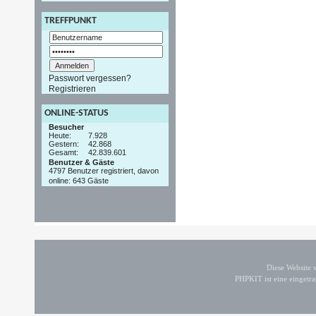
TREFFPUNKT
Passwort vergessen?
Registrieren
ONLINE-STATUS
Besucher
Heute:
7.928
Gestern:
42.868
Gesamt:
42.839.601
Benutzer & Gäste
4797 Benutzer registriert, davon
online: 643 Gäste
Diese Website
PHPKIT ist eine einget