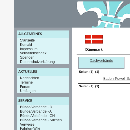
ALLGEMEINES
Startseite
Kontakt
Impressum
Dänemark
Verhaltenscodex
Spenden
Dachverbände
Datenschutzerklärung
AKTUELLES
Seiten
(1):
(1)
Nachrichten
Baden-Powell Sc
Termine
Seiten
(1):
(1)
Forum
Umfragen
SERVICE
Bünde/Verbände - D
Bünde/Verbände - A
Bünde/Verbände - CH
Bünde/Verbände - Suchen
Verweise
Fahrten-Wiki