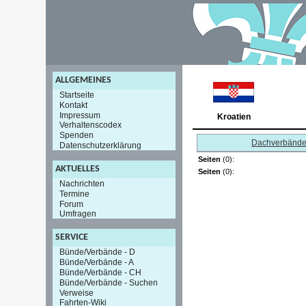
ALLGEMEINES
Startseite
Kontakt
Impressum
Kroatien
Verhaltenscodex
Spenden
Dachverbänd
Datenschutzerklärung
Seiten
(0):
AKTUELLES
Seiten
(0):
Nachrichten
Termine
Forum
Umfragen
SERVICE
Bünde/Verbände - D
Bünde/Verbände - A
Bünde/Verbände - CH
Bünde/Verbände - Suchen
Verweise
Fahrten-Wiki