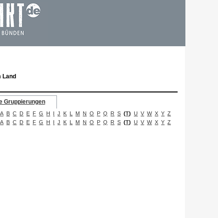
m Land
e Gruppierungen
A
B
C
D
E
F
G
H
I
J
K
L
M
N
O
P
Q
R
S
(
T
)
U
V
W
X
Y
Z
A
B
C
D
E
F
G
H
I
J
K
L
M
N
O
P
Q
R
S
(
T
)
U
V
W
X
Y
Z