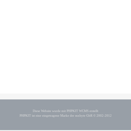
Diese Website wurde mit PHPKIT WCMS erstellt
PHPKIT ist eine eingetragene Marke der mxbyte GbR © 2002-2012