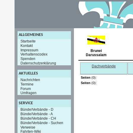
ALLGEMEINES
Startseite
Kontakt
Impressum
Brunei
Verhaltenscodex
Darussalam
Spenden
Datenschutzerklärung
Dachverbände
AKTUELLES
Seiten
(0):
Nachrichten
Seiten
(0):
Termine
Forum
Umfragen
SERVICE
Bünde/Verbände - D
Bünde/Verbände - A
Bünde/Verbände - CH
Bünde/Verbände - Suchen
Verweise
Fahrten-Wiki