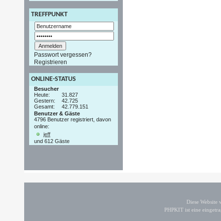
TREFFPUNKT
Passwort vergessen?
Registrieren
ONLINE-STATUS
Besucher
Heute:
31.827
Gestern:
42.725
Gesamt:
42.779.151
Benutzer & Gäste
4796 Benutzer registriert, davon
online:
jeff
und 612 Gäste
Diese Website
PHPKIT ist eine einget