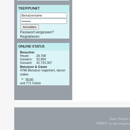
TREFFPUNKT
Passwort vergessen?
Registrieren
ONLINE-STATUS
Besucher
Heute:
28.708
Gestern:
32.954
Gesamt:
42.733.307
Benutzer & Gäste
4796 Benutzer registriert, davon
online:
tecan
und 771 Gäste
Diese Website
PHPKIT ist eine einget