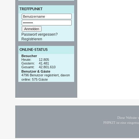
TREFFPUNKT
Passwort vergessen?
Registrieren
ONLINE-STATUS
Besucher
Heute:
12.805
Gestern:
41.481
Gesamt:
42.801.610
Benutzer & Gäste
4796 Benutzer registriert, davon
online: 575 Gäste
Diese Website
PHPKIT ist eine einget