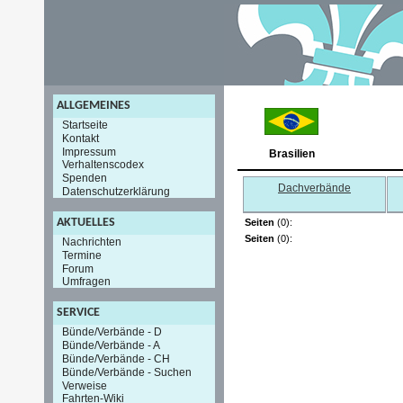
ALLGEMEINES
Startseite
Kontakt
Impressum
Brasilien
Verhaltenscodex
Spenden
Dachverbände
Datenschutzerklärung
AKTUELLES
Seiten
(0):
Seiten
(0):
Nachrichten
Termine
Forum
Umfragen
SERVICE
Bünde/Verbände - D
Bünde/Verbände - A
Bünde/Verbände - CH
Bünde/Verbände - Suchen
Verweise
Fahrten-Wiki