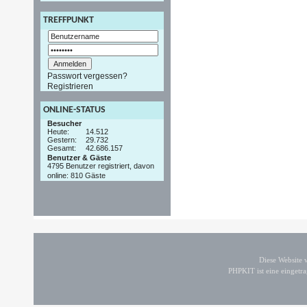
TREFFPUNKT
Passwort vergessen?
Registrieren
ONLINE-STATUS
Besucher
Heute:
14.512
Gestern:
29.732
Gesamt:
42.686.157
Benutzer & Gäste
4795 Benutzer registriert, davon
online: 810 Gäste
Diese Website
PHPKIT ist eine einget