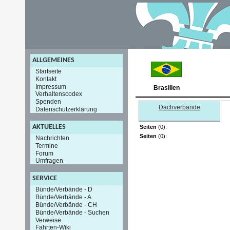
ALLGEMEINES
Startseite
Kontakt
Impressum
Brasilien
Verhaltenscodex
Spenden
Dachverbände
Datenschutzerklärung
AKTUELLES
Seiten
(0):
Seiten
(0):
Nachrichten
Termine
Forum
Umfragen
SERVICE
Bünde/Verbände - D
Bünde/Verbände - A
Bünde/Verbände - CH
Bünde/Verbände - Suchen
Verweise
Fahrten-Wiki