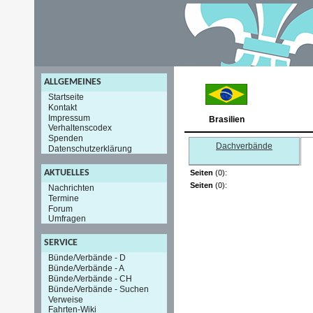
ALLGEMEINES
Startseite
Kontakt
Impressum
Brasilien
Verhaltenscodex
Spenden
Dachverbände
Datenschutzerklärung
AKTUELLES
Seiten
(0):
Seiten
(0):
Nachrichten
Termine
Forum
Umfragen
SERVICE
Bünde/Verbände - D
Bünde/Verbände - A
Bünde/Verbände - CH
Bünde/Verbände - Suchen
Verweise
Fahrten-Wiki