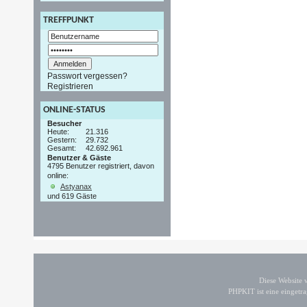
TREFFPUNKT
Passwort vergessen?
Registrieren
ONLINE-STATUS
Besucher
Heute:
21.316
Gestern:
29.732
Gesamt:
42.692.961
Benutzer & Gäste
4795 Benutzer registriert, davon
online:
Astyanax
und 619 Gäste
Diese Website
PHPKIT ist eine einget