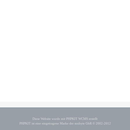
Diese Website wurde mit PHPKIT WCMS erstellt
PHPKIT ist eine eingetragene Marke der mxbyte GbR © 2002-2012