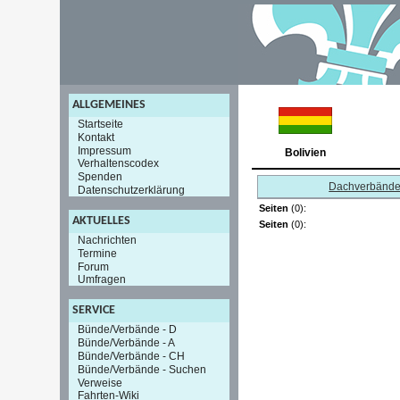
ALLGEMEINES
Startseite
Kontakt
Impressum
Bolivien
Verhaltenscodex
Spenden
Dachverbänd
Datenschutzerklärung
Seiten
(0):
AKTUELLES
Seiten
(0):
Nachrichten
Termine
Forum
Umfragen
SERVICE
Bünde/Verbände - D
Bünde/Verbände - A
Bünde/Verbände - CH
Bünde/Verbände - Suchen
Verweise
Fahrten-Wiki