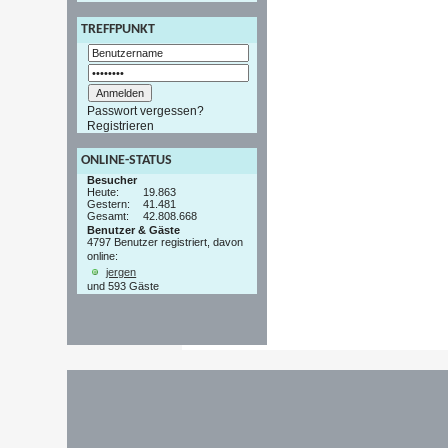
TREFFPUNKT
Passwort vergessen?
Registrieren
ONLINE-STATUS
Besucher
Heute:
19.863
Gestern:
41.481
Gesamt:
42.808.668
Benutzer & Gäste
4797 Benutzer registriert, davon
online:
jergen
und 593 Gäste