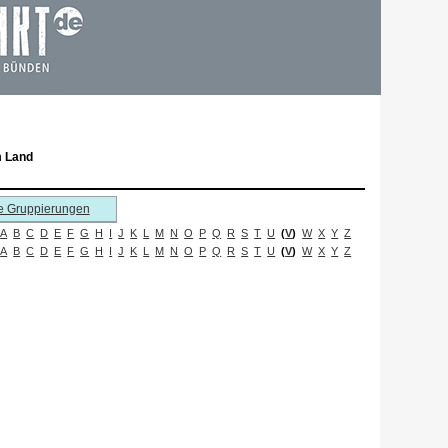
m Land
e Gruppierungen
A
B
C
D
E
F
G
H
I
J
K
L
M
N
O
P
Q
R
S
T
U
(
V
)
W
X
Y
Z
A
B
C
D
E
F
G
H
I
J
K
L
M
N
O
P
Q
R
S
T
U
(
V
)
W
X
Y
Z