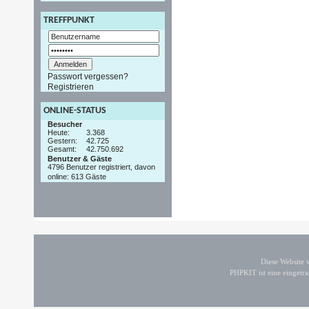
TREFFPUNKT
Passwort vergessen?
Registrieren
ONLINE-STATUS
Besucher
Heute:
3.368
Gestern:
42.725
Gesamt:
42.750.692
Benutzer & Gäste
4796 Benutzer registriert, davon
online: 613 Gäste
Diese Website
PHPKIT ist eine einget