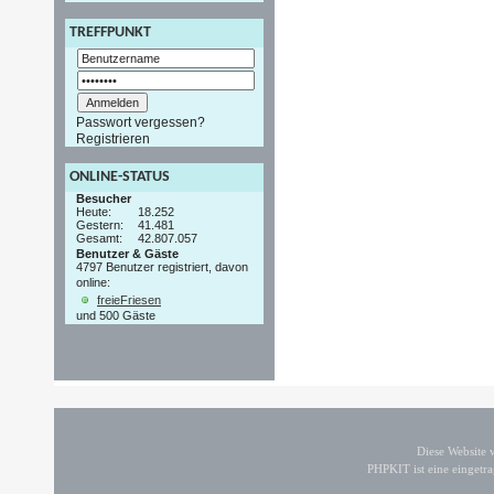
TREFFPUNKT
Passwort vergessen?
Registrieren
ONLINE-STATUS
Besucher
Heute:
18.252
Gestern:
41.481
Gesamt:
42.807.057
Benutzer & Gäste
4797 Benutzer registriert, davon
online:
freieFriesen
und 500 Gäste
Diese Website
PHPKIT ist eine einget