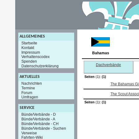
ALLGEMEINES
Startseite
Kontakt
Impressum
Bahamas
Verhaltenscodex
Spenden
Dachverbände
Datenschutzerklärung
AKTUELLES
Seiten
(1):
(1)
Nachrichten
The Bahamas Gir
Termine
Forum
The Scout Assoc
Umfragen
Seiten
(1):
(1)
SERVICE
Bünde/Verbände - D
Bünde/Verbände - A
Bünde/Verbände - CH
Bünde/Verbände - Suchen
Verweise
Fahrten-Wiki