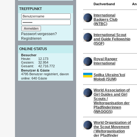
Dachverband
An
TREFFPUNKT
International
Badgers Club
(INTBC)
Passwort vergessen?
International Scout
Registrieren
and Guide Fellowship
(ISGF)
ONLINE-STATUS
Besucher
Heute:
12.173
Royal Ranger
Gestern:
32.954
International
Gesamt:
42.716.772
Benutzer & Gäste
4795 Benutzer registriert, davon
Spilka Ukraïns'koï
online: 640 Gäste
Molodi (SUM)
World Association of
Girl Guides and Girl
Scouts /
Weltorganisation der
Pfadfinderinnen
(WAGGGS)
World Organization of
the Scout Movement
/ Weltorganisation
der Pfadfinder