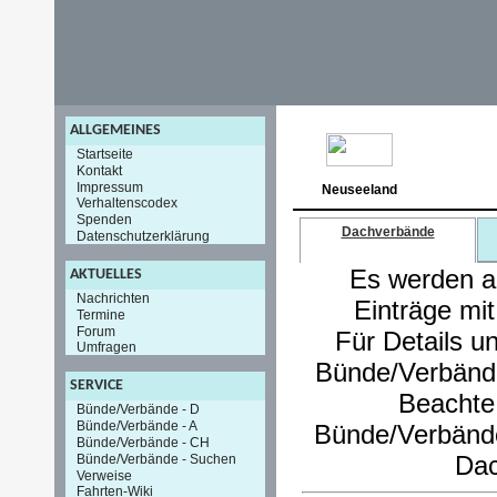
ALLGEMEINES
Startseite
Kontakt
Impressum
Neuseeland
Verhaltenscodex
Spenden
Dachverbände
Datenschutzerklärung
Es werden au
AKTUELLES
Nachrichten
Einträge mi
Termine
Forum
Für Details u
Umfragen
Bünde/Verbände
SERVICE
Beachte
Bünde/Verbände - D
Bünde/Verbände - A
Bünde/Verbände 
Bünde/Verbände - CH
Dac
Bünde/Verbände - Suchen
Verweise
Fahrten-Wiki