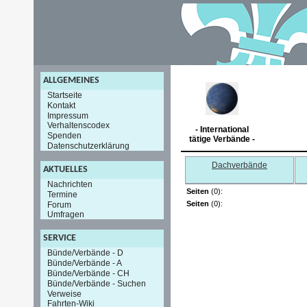
ALLGEMEINES
Startseite
Kontakt
Impressum
Verhaltenscodex
- International
Spenden
tätige Verbände -
Datenschutzerklärung
Dachverbände
AKTUELLES
Nachrichten
Seiten
(0):
Termine
Seiten
(0):
Forum
Umfragen
SERVICE
Bünde/Verbände - D
Bünde/Verbände - A
Bünde/Verbände - CH
Bünde/Verbände - Suchen
Verweise
Fahrten-Wiki