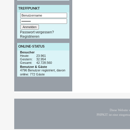
TREFFPUNKT
Passwort vergessen?
Registrieren
ONLINE-STATUS
Besucher
Heute:
23.961
Gestern:
32.954
Gesamt:
42.728.560
Benutzer & Gäste
4796 Benutzer registriert, davon
online: 772 Gäste
Diese Website
PHPKIT ist eine einget