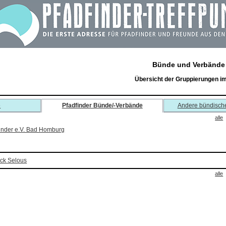
Bünde und Verbände
Übersicht der Gruppierungen i
e
Pfadfinder Bünde/-Verbände
Andere bündisch
alle
inder e.V. Bad Homburg
ick Selous
alle