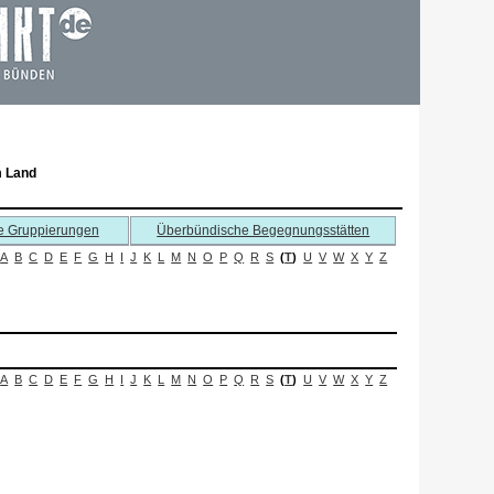
m Land
e Gruppierungen
Überbündische Begegnungsstätten
A
B
C
D
E
F
G
H
I
J
K
L
M
N
O
P
Q
R
S
(
T
)
U
V
W
X
Y
Z
A
B
C
D
E
F
G
H
I
J
K
L
M
N
O
P
Q
R
S
(
T
)
U
V
W
X
Y
Z