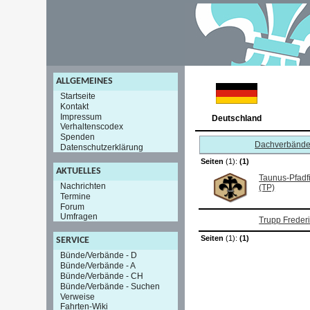
ALLGEMEINES
Startseite
Kontakt
Impressum
Deutschland
Verhaltenscodex
Spenden
Dachverbänd
Datenschutzerklärung
Seiten
(1):
(1)
AKTUELLES
Taunus-Pfadf
Nachrichten
(TP)
Termine
Forum
Umfragen
Trupp Freder
Seiten
(1):
(1)
SERVICE
Bünde/Verbände - D
Bünde/Verbände - A
Bünde/Verbände - CH
Bünde/Verbände - Suchen
Verweise
Fahrten-Wiki