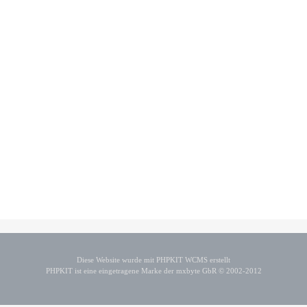
Diese Website wurde mit PHPKIT WCMS erstellt
PHPKIT ist eine eingetragene Marke der mxbyte GbR © 2002-2012