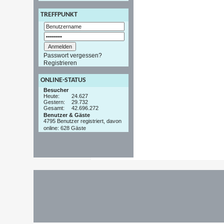
TREFFPUNKT
Passwort vergessen?
Registrieren
ONLINE-STATUS
Besucher
Heute:
24.627
Gestern:
29.732
Gesamt:
42.696.272
Benutzer & Gäste
4795 Benutzer registriert, davon
online: 628 Gäste