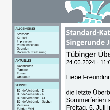
ALLGEMEINES
Standard-Kat
Startseite
Kontakt
Singerunde J
Impressum
Verhaltenscodex
Spenden
Tübinger Übe
Datenschutzerklärung
AKTUELLES
24.06.2024 - 11
Nachrichten
Termine
Forum
Liebe Freundin
Umfragen
SERVICE
die letzte Über
Bünde/Verbände - D
Bünde/Verbände - A
Bünde/Verbände - CH
Sommerferien s
Bünde/Verbände - Suchen
Verweise
Freitag, 5. Jul
Fahrten-Wiki