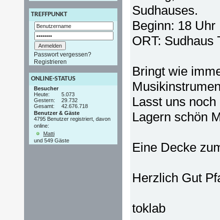
Sudhauses.
TREFFPUNKT
Beginn: 18 Uhr
ORT: Sudhaus T
Passwort vergessen?
Registrieren
Bringt wie imme
ONLINE-STATUS
Musikinstrumen
Besucher
Heute:
5.073
Lasst uns noch
Gestern:
29.732
Gesamt:
42.676.718
Lagern schön Mu
Benutzer & Gäste
4795 Benutzer registriert, davon
online:
Matti
und 549 Gäste
Eine Decke zum S
Herzlich Gut Pf
toklab