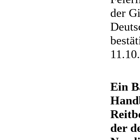
der G
Deutsc
bestät
11.10
Ein B
Hand
Reitb
der d