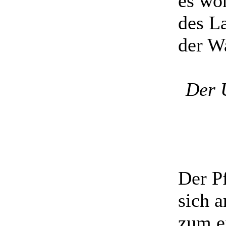
es wo
des La
der W
Der 
Der Pf
sich a
zum e