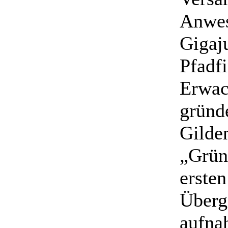
Anwes
Gigaj
Pfadf
Erwac
gründ
Gilde
„Grün
ersten
Überg
aufna