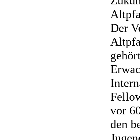
Zukun
Altpfa
Der V
Altpf
gehör
Erwac
Inter
Fello
vor 60
den b
Jugen