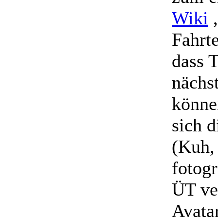
Wiki
,
Fahrte
dass T
nächs
könne
sich 
(Kuh,
fotog
ÜT ve
Avata