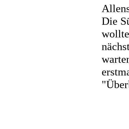
Allens
Die S
wollte
nächs
warte
erstma
"Über