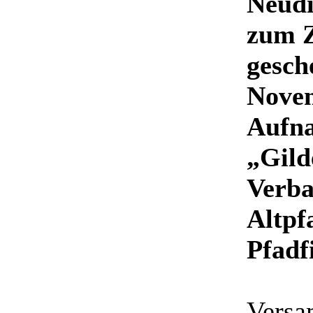
Neudi
zum Z
gesch
Novem
Aufna
„Gild
Verba
Altpf
Pfadf
Versa