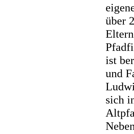
eigen
über 
Elter
Pfadf
ist be
und F
Ludwi
sich i
Altpf
Neben