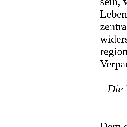
sein, 
Leben
zentr
widers
regio
Verpa
Die 
Dem e