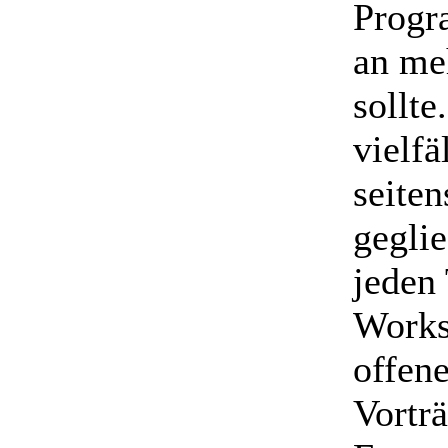
Progr
an me
sollte
vielf
seiten
gegli
jeden
Works
offen
Vortr