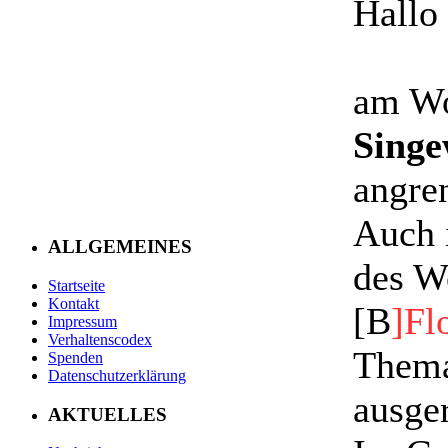
Hallo
am Wo
Singe
angre
Auch 
ALLGEMEINES
des W
Startseite
Kontakt
[B
]Fl
Impressum
Verhaltenscodex
Thema
Spenden
Datenschutzerklärung
ausger
AKTUELLES