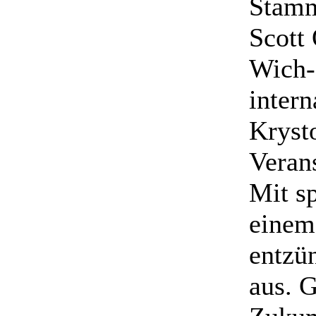
Stamm
Scott
Wich-
intern
Kryst
Verans
Mit s
einem
entzü
aus. G