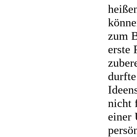
heiße
könne
zum B
erste
zubere
durft
Ideen
nicht
einer
persö