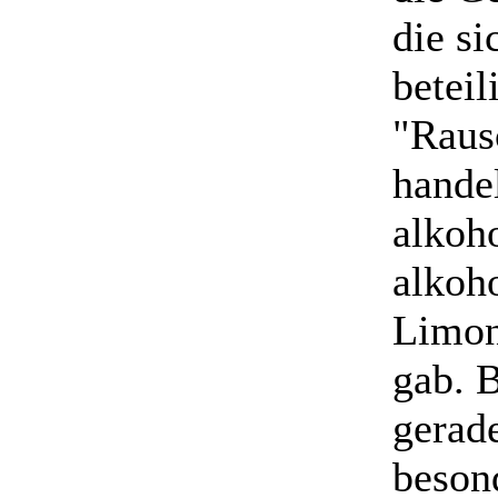
die s
beteil
"Raus
hande
alkoho
alkoho
Limon
gab. B
gerad
beson