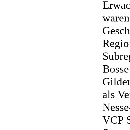
Erwac
waren
Gesch
Regio
Subre
Bosse
Gilde
als V
Nesse
VCP S