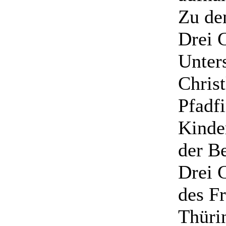
Zu de
Drei 
Unter
Christ
Pfadf
Kinde
der B
Drei 
des F
Thürin