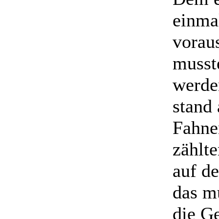
einma
vorau
musste
werde
stand
Fahne
zählte
auf d
das m
die G