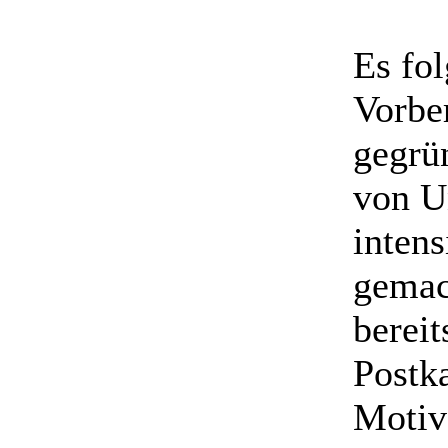
Es fol
Vorber
gegrü
von U
inten
gemac
bereit
Postka
Motiv