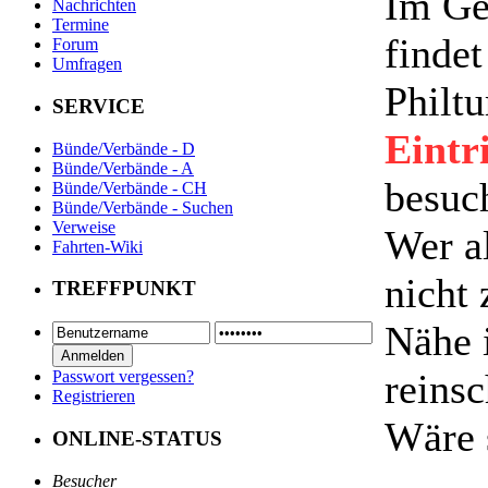
Im Ge
Nachrichten
Termine
findet
Forum
Umfragen
Philt
SERVICE
Eintr
Bünde/Verbände - D
Bünde/Verbände - A
besuc
Bünde/Verbände - CH
Bünde/Verbände - Suchen
Verweise
Wer a
Fahrten-Wiki
nicht 
TREFFPUNKT
Nähe 
reins
Passwort vergessen?
Registrieren
Wäre 
ONLINE-STATUS
Besucher