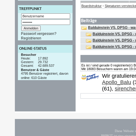
-
Boardstruktur
Signaturen versteck
TREFFPUNKT
Beiträge
Balduinstein VS. DPSG - was
Passwort vergessen?
Balduinstein VS. DPSG - 
Registrieren
Balduinstein VS. DPSG - 
Balduinstein VS. DPSG - 
ONLINE-STATUS
Besucher
Heute:
17.892
Gestern:
29.732
Es ist / sind gerade 0 registrierte(r
Gesamt:
42.689.537
Mit 18083 Besuchern waren am 19.04.2
Benutzer & Gäste
4795 Benutzer registriert, davon
Wir gratulier
online: 610 Gäste
Apollo_Balu
(
(61),
sirenche
Diese Website
PHPKIT ist eine einget