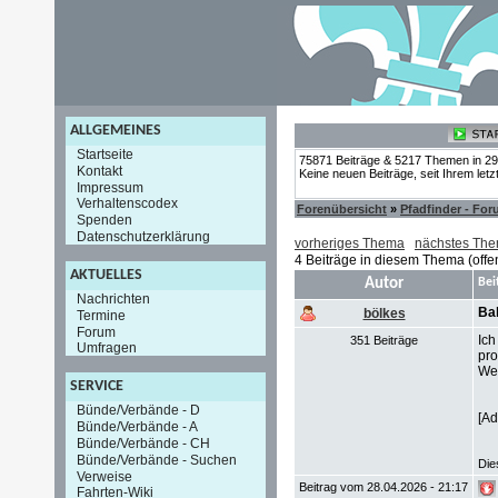
ALLGEMEINES
Startseite
75871 Beiträge & 5217 Themen in 2
Kontakt
Keine neuen Beiträge, seit Ihrem let
Impressum
Verhaltenscodex
Forenübersicht
»
Pfadfinder - Fo
Spenden
Datenschutzerklärung
vorheriges Thema
nächstes Th
4 Beiträge in diesem Thema (offe
AKTUELLES
Autor
Bei
Nachrichten
Bal
bölkes
Termine
Forum
Ich
351 Beiträge
Umfragen
pro
Wei
SERVICE
Bünde/Verbände - D
[Ad
Bünde/Verbände - A
Bünde/Verbände - CH
Bünde/Verbände - Suchen
Die
Verweise
Beitrag vom 28.04.2026 - 21:17
Fahrten-Wiki