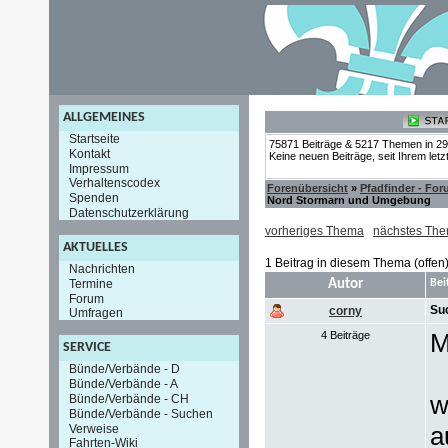
ALLGEMEINES
Startseite
75871 Beiträge & 5217 Themen in 2
Kontakt
Keine neuen Beiträge, seit Ihrem let
Impressum
Verhaltenscodex
Forenübersicht
»
Pfadfinder - Fo
Spenden
Nord Stormarn und Umgebung
Datenschutzerklärung
vorheriges Thema
nächstes Th
AKTUELLES
1 Beitrag in diesem Thema (offen
Nachrichten
Termine
Autor
Bei
Forum
Su
corny
Umfragen
M
4 Beiträge
SERVICE
Bünde/Verbände - D
Bünde/Verbände - A
w
Bünde/Verbände - CH
Bünde/Verbände - Suchen
a
Verweise
Fahrten-Wiki