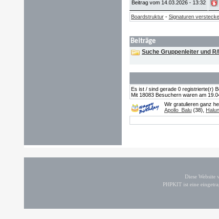
Beitrag vom 14.03.2026 - 13:32
-
Boardstruktur
Signaturen versteck
Beiträge
Suche Gruppenleiter und R
Es ist / sind gerade 0 registrierte(r
Mit 18083 Besuchern waren am 19.04.2
Wir gratulieren ganz h
Apollo_Balu
(38),
Halu
Diese Website
PHPKIT ist eine einget