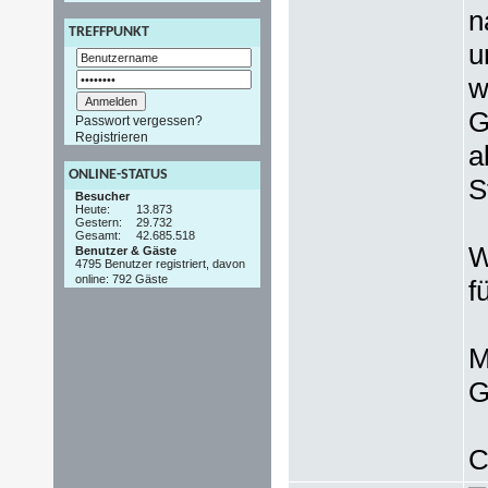
n
TREFFPUNKT
u
w
G
Passwort vergessen?
Registrieren
a
ONLINE-STATUS
S
Besucher
Heute:
13.873
Gestern:
29.732
Gesamt:
42.685.518
W
Benutzer & Gäste
4795 Benutzer registriert, davon
online: 792 Gäste
f
M
G
C