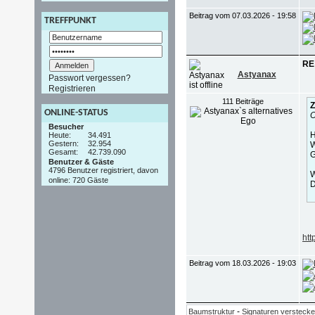
Beitrag vom 07.03.2026 - 19:58
TREFFPUNKT
RE:
Astyanax
Passwort vergessen?
Registrieren
111 Beiträge
Z
ONLINE-STATUS
O
Besucher
H
Heute:
34.491
Gestern:
32.954
W
Gesamt:
42.739.090
G
Benutzer & Gäste
4796 Benutzer registriert, davon
W
online: 720 Gäste
D
htt
Beitrag vom 18.03.2026 - 19:03
-
Baumstruktur
Signaturen versteck