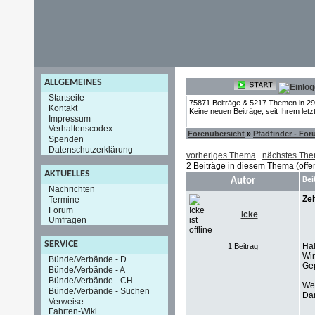
ALLGEMEINES
Startseite
75871 Beiträge & 5217 Themen in 2
Kontakt
Keine neuen Beiträge, seit Ihrem let
Impressum
Verhaltenscodex
Forenübersicht
»
Pfadfinder - Fo
Spenden
Datenschutzerklärung
vorheriges Thema
nächstes Th
2 Beiträge in diesem Thema (offe
AKTUELLES
Autor
Bei
Nachrichten
Zel
Termine
Forum
Icke
Umfragen
SERVICE
Hal
1 Beitrag
Wir
Bünde/Verbände - D
Gep
Bünde/Verbände - A
Bünde/Verbände - CH
Wer
Bünde/Verbände - Suchen
Da
Verweise
Fahrten-Wiki