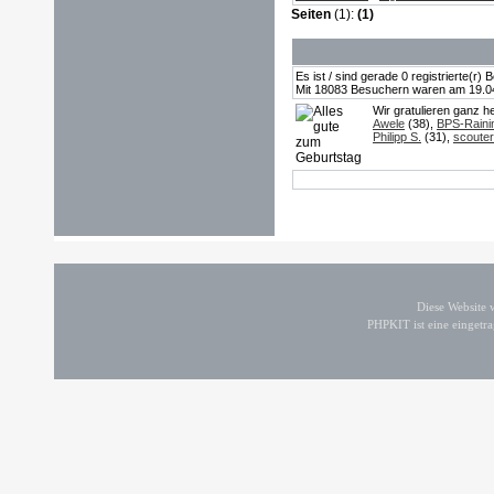
Seiten
(1):
(1)
Es ist / sind gerade 0 registrierte(r
Mit 18083 Besuchern waren am 19.04.2
Wir gratulieren ganz h
Awele
(38),
BPS-Rain
Philipp S.
(31),
scouter
Diese Website
PHPKIT ist eine einget